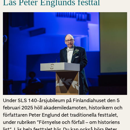
Läs Peter Englunds festtal
Under SLS 140-årsjubileum på Finlandiahuset den 5
februari 2025 höll akademiledamoten, historikern och
författaren Peter Englund det traditionella festtalet,
under rubriken ”Förnyelse och förfall – om historiens
list”. Läs hela festtalet här. Du kan också höra Peter