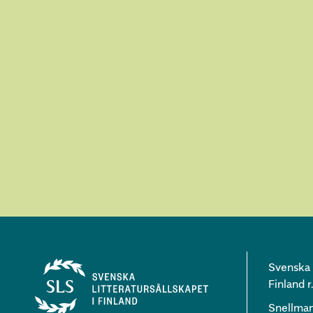
Svenska l
Finland r.
Snellma