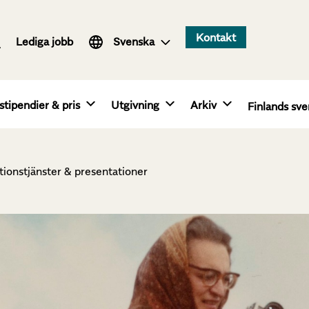
Suomi
Kontakt
Lediga jobb
English
Svenska
stipendier & pris
Utgivning
Arkiv
Finlands sve
tionstjänster & presentationer