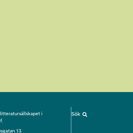
itteratursällskapet i
f.
nsgatan 13