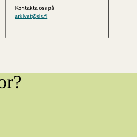
Kontakta oss på
arkivet@sls.fi
or?