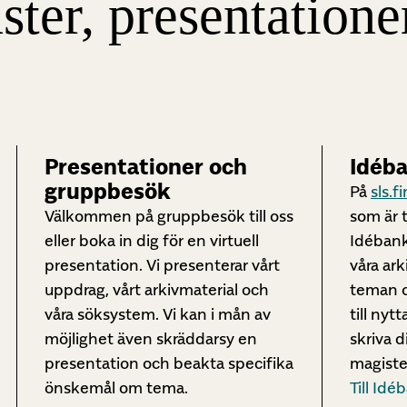
ster, presentation
Presentationer och
Idéb
gruppbesök
På
sls.f
Välkommen på gruppbesök till oss
som är t
eller boka in dig för en virtuell
Idébank
presentation. Vi presenterar vårt
våra ark
uppdrag, vårt arkivmaterial och
teman o
våra söksystem. Vi kan i mån av
till nyt
möjlighet även skräddarsy en
skriva d
presentation och beakta specifika
magiste
önskemål om tema.
Till Id