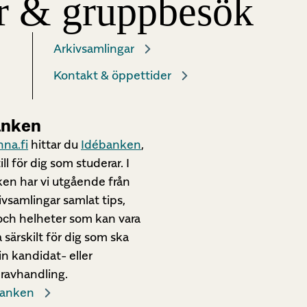
er & gruppbesök
Arkivsamlingar
Kontakt & öppettider
anken
inna.fi
hittar du
Idébanken
,
ill för dig som studerar. I
en har vi utgående från
ivsamlingar samlat tips,
ch helheter som kan vara
ta särskilt för dig som ska
in kandidat- eller
ravhandling.
ébanken