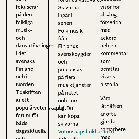
fokuserar
visor för
Skivorna
på den
allsång,
ingår i
folkliga
försedda
serien
musik-
med
Folkmusik
och
ackord
från
dansutövningen
och en
Finlands
i det
kommentar
svenskbygder
svenska
som
och
Finland
berättar
publiceras
och i
visans
på flera
Norden.
historia.
musiktjänster
Tidskriften
på nätet
Våra
är ett
och som
låthäften
populärvetenskapligt
cd. Du
är ofta
forum för
kan köpa
gjorda i
både
skivorna i
samarbete
dagsaktuella
Vetenskapsbokhandeln
med
och