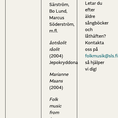
Letar du
Särström,
efter
Bo Lund,
äldre
Marcus
sångböcker
Söderström,
och
m.fl.
låthäften?
åotråolit
Kontakta
råolit
oss på
(2004)
folkmusik@sls.fi
Jepokryddona
så hjälper
vi dig!
Marianne
Maans
(2004)
Folk
music
from