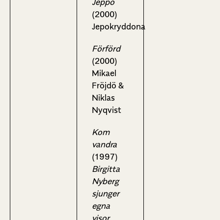
Jeppo
(2000)
Jepokryddona
Förförd
(2000)
Mikael
Fröjdö &
Niklas
Nyqvist
Kom
vandra
(1997)
Birgitta
Nyberg
sjunger
egna
visor