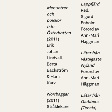
Lappfjärd
Menuetter
Red.
och
Sigurd
polskor
Enholm
från
Förord av
Österbotten
Ann-Mari
(2011)
Häggman
Erik
Johan
Låtar från
Lindvall,
västligaste
Berta
Nyland
Backström
Förord av
& Hans
Ann-Mari
Karv
Häggman
Norrbaggar
Låtar från
(2011)
Grabbens
Stråklekare
(Tenala) –