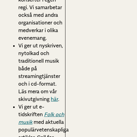
regi. Vi samarbetar
också med andra
organisationer och
medverkar i olika
evenemang.
Vi ger ut nyskriven,
nytolkad och
traditionell musik
både på
streamingtjänster
och i cd-format.
Läs mera om vår
skivutgivning
här
.
Vi ger ut e-
tidskriften
Folk och
musik
med aktuella
populärvetenskapliga