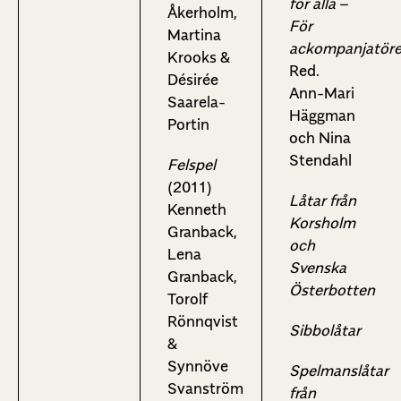
för alla –
Åkerholm,
För
Martina
ackompanjatör
Krooks &
Red.
Désirée
Ann-Mari
Saarela-
Häggman
Portin
och Nina
Stendahl
Felspel
(2011)
Låtar från
Kenneth
Korsholm
Granback,
och
Lena
Svenska
Granback,
Österbotten
Torolf
Rönnqvist
Sibbolåtar
&
Synnöve
Spelmanslåtar
Svanström
från