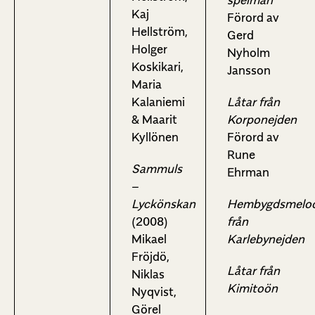
spelmän
Kaj
Förord av
Hellström,
Gerd
Holger
Nyholm
Koskikari,
Jansson
Maria
Kalaniemi
Låtar från
& Maarit
Korponejden
Kyllönen
Förord av
Rune
Sammuls
Ehrman
–
Lyckönskan
Hembygdsmelod
(2008)
från
Mikael
Karlebynejden
Fröjdö,
Låtar från
Niklas
Kimitoön
Nyqvist,
Görel