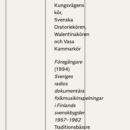
Kungsvägens
kör,
Svenska
Oratoriekören,
Walentinakören
och Vasa
Kammarkör
Föregångare
(1994)
Sveriges
radios
dokumentära
folkmusikinspelningar
i Finlands
svenskbygder
1957−1962
Traditionsbärare