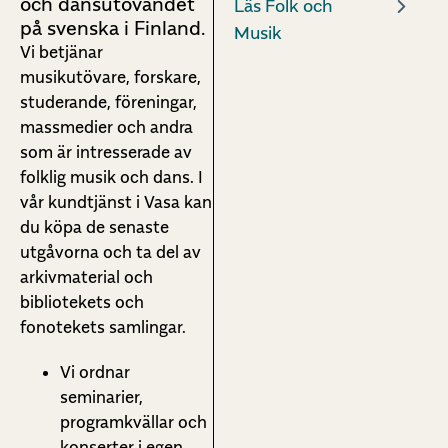
och dansutövandet
Läs Folk och
på svenska i Finland.
Musik
Vi betjänar
musikutövare, forskare,
studerande, föreningar,
massmedier och andra
som är intresserade av
folklig musik och dans. I
vår kundtjänst i Vasa kan
du köpa de senaste
utgåvorna och ta del av
arkivmaterial och
bibliotekets och
fonotekets samlingar.
Vi ordnar
seminarier,
programkvällar och
konserter i egen