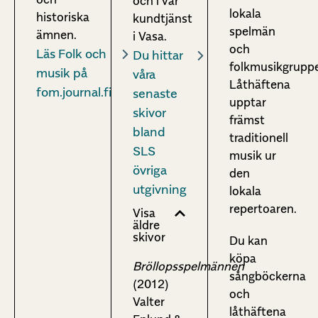
och i vår
lokala
historiska
kundtjänst
spelmän
ämnen.
i Vasa.
och
Läs Folk och
Du hittar
folkmusikgruppe
musik på
våra
Låthäftena
fom.journal.fi
senaste
upptar
skivor
främst
bland
traditionell
SLS
musik ur
övriga
den
utgivning
lokala
repertoaren.
Visa
äldre
skivor
Du kan
köpa
Bröllopsspelmännen
sångböckerna
(2012)
och
Valter
låthäftena