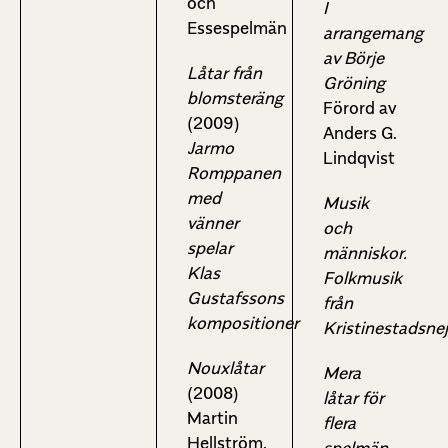
och
I
Essespelmän
arrangemang
av Börje
Låtar från
Gröning
blomsteräng
Förord av
(2009)
Anders G.
Jarmo
Lindqvist
Romppanen
med
Musik
vänner
och
spelar
människor.
Klas
Folkmusik
Gustafssons
från
kompositioner
Kristinestadsne
Nouxlåtar
Mera
(2008)
låtar för
Martin
flera
Hellström,