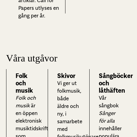
artiklar. Call for
Papers utlyses en
gång per år.
Våra utgåvor
Folk
Skivor
Sångböcker
och
och
Vi ger ut
musik
låthäften
folkmusik,
Folk och
Vår
både
musik
är
sångbok
äldre och
en öppen
Sånger
ny, i
elektronisk
för alla
samarbete
musiktidskrift
innehåller
med
som
populära
folkmusikutövare.