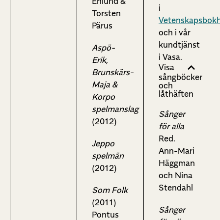
Enlund &
i
Torsten
Vetenskapsbok
Pärus
och i vår
kundtjänst
Aspö-
i Vasa.
Erik,
Visa
Brunskärs-
sångböcker
Maja &
och
låthäften
Korpo
spelmanslag
Sånger
(2012)
för alla
Red.
Jeppo
Ann-Mari
spelmän
Häggman
(2012)
och Nina
Stendahl
Som Folk
(2011)
Sånger
Pontus