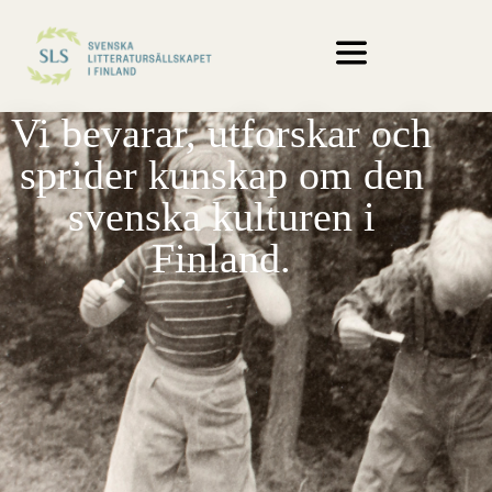
Vi bevarar, utforskar och
sprider kunskap om den
svenska kulturen i
Finland.