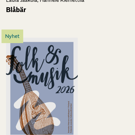
Laura Jaakola, Hannele Klemettilä
Blåbär
Nyhet