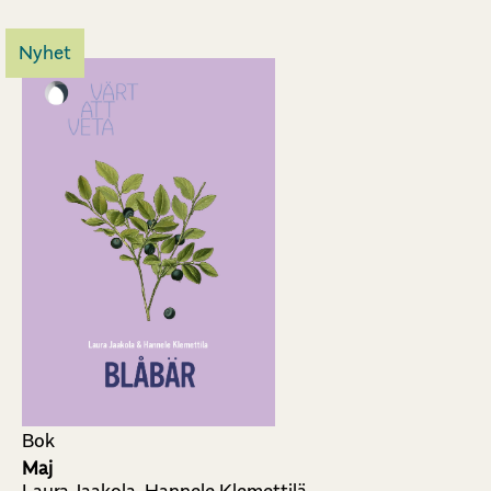
Nyhet
Bok
Maj