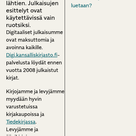
lähtien. Julkaisujen
luetaan?
esittelyt ovat
käytettävissä vain
ruotsiksi.
Digitaaliset julkaisumme
ovat maksuttomia ja
avoinna kaikille.
Digi.kansalliskirjasto.fi
-
palvelusta löydät ennen
vuotta 2008 julkaistut
kirjat.
Kirjojamme ja levyjämme
myydään hyvin
varustetuissa
kirjakaupoissa ja
Tiedekirjassa
.
Levyjämme ja