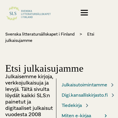
Svenska litteratursällskapet i Finland
>
Etsi
julkaisujamme
Etsi julkaisujamme
Julkaisemme kirjoja,
verkkojulkaisuja ja
Julkaisutoimintamme
levyjä. Tältä sivulta
löydät kaikki SLS:n
Digi.kansalliskirjasto.fi
painetut ja
Tiedekirja
digitaaliset julkaisut
vuodesta 2008
Miten e-kirjaa