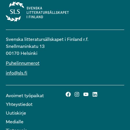
Svenska litteratursällskapet i Finland r.f.
Snellmaninkatu 13
00170 Helsinki
Puhelinnumerot
info@sls.fi
Avoimet työpaikat
Yhteystiedot
Uutiskirje
Medialle