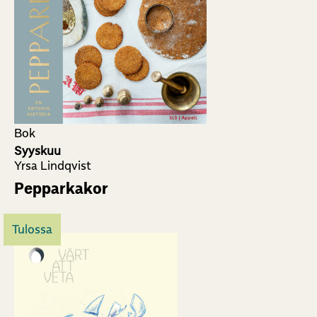
Bok
Syyskuu
Yrsa Lindqvist
Pepparkakor
Tulossa