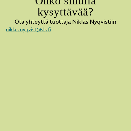
Onko sinulla
kysyttävää?
Ota yhteyttä tuottaja Niklas Nyqvistiin
niklas.nyqvist@sls.fi