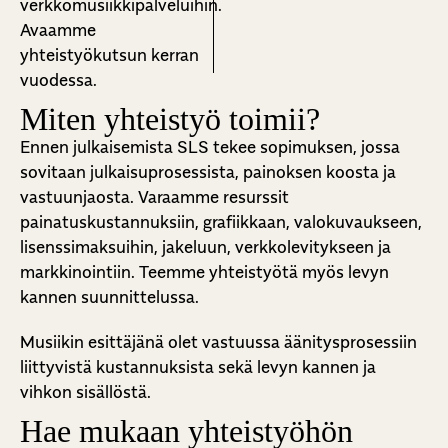
verkkomusiikkipalveluihin.
Avaamme
yhteistyökutsun kerran
vuodessa.
Miten yhteistyö toimii?
Ennen julkaisemista SLS tekee sopimuksen, jossa
sovitaan julkaisuprosessista, painoksen koosta ja
vastuunjaosta. Varaamme resurssit
painatuskustannuksiin, grafiikkaan, valokuvaukseen,
lisenssimaksuihin, jakeluun, verkkolevitykseen ja
markkinointiin. Teemme yhteistyötä myös levyn
kannen suunnittelussa.
Musiikin esittäjänä olet vastuussa äänitysprosessiin
liittyvistä kustannuksista sekä levyn kannen ja
vihkon sisällöstä.
Hae mukaan yhteistyöhön