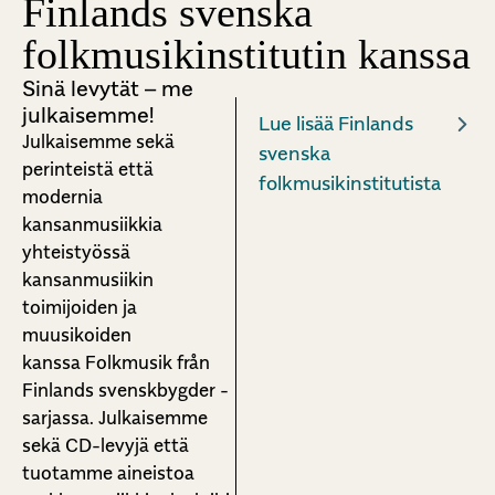
Finlands svenska
folkmusikinstitutin kanssa
Sinä levytät – me
julkaisemme!
Lue lisää Finlands
Julkaisemme sekä
svenska
perinteistä että
folkmusikinstitutista
modernia
kansanmusiikkia
yhteistyössä
kansanmusiikin
toimijoiden ja
muusikoiden
kanssa
Folkmusik från
Finlands svenskbygder
-
sarjassa. Julkaisemme
sekä CD-levyjä että
tuotamme aineistoa