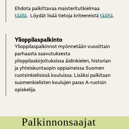
Ehdota palkittavaa maisteritutkielmaa
täällä
. Löydät lisää tietoja kriteereistä
täältä
.
Ylioppilaspalkinto
Ylioppilaspalkinnot myönnetään vuosittain
parhaasta saavutuksesta
ylioppilaskirjoituksissa äidinkielen, historian
ja yhteiskuntaopin oppiaineissa Suomen
ruotsinkielisissä kouluissa. Lisäksi palkitaan
suomenkielisten koulujen paras A-ruotsin
opiskelija.
Palkinnonsaajat