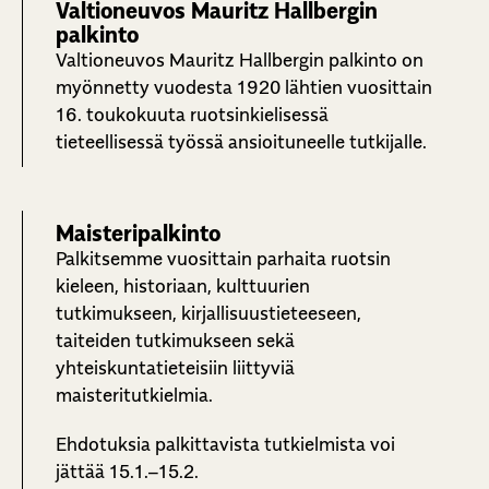
Valtioneuvos Mauritz Hallbergin
palkinto
Valtioneuvos Mauritz Hallbergin palkinto on
myönnetty vuodesta 1920 lähtien vuosittain
16. toukokuuta ruotsinkielisessä
tieteellisessä työssä ansioituneelle tutkijalle.
Maisteripalkinto
Palkitsemme vuosittain parhaita ruotsin
kieleen, historiaan, kulttuurien
tutkimukseen, kirjallisuustieteeseen,
taiteiden tutkimukseen sekä
yhteiskuntatieteisiin liittyviä
maisteritutkielmia.
Ehdotuksia palkittavista tutkielmista voi
jättää 15.1.–15.2.