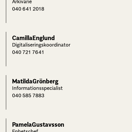
Arkivarie
040 641 2018
Camilla
Englund
Digitaliseringskoordinator
040 721 7641
Matilda
Grönberg
Informationsspecialist
040 585 7883
Pamela
Gustavsson
Enhetschef