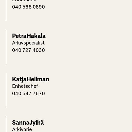
040 568 0890
Petra
Hakala
Arkivspecialist
040 727 4030
Katja
Hellman
Enhetschef
040 547 7670
Sanna
Jylhä
Arkivarie