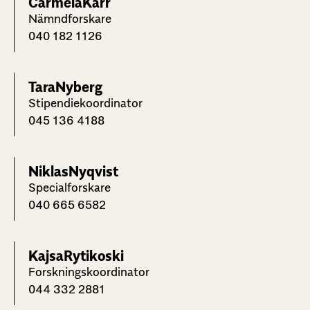
Carmela
Kärr
Nämndforskare
040 182 1126
Tara
Nyberg
Stipendiekoordinator
045 136 4188
Niklas
Nyqvist
Specialforskare
040 665 6582
Kajsa
Rytikoski
Forskningskoordinator
044 332 2881