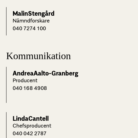
Malin
Stengård
Nämndforskare
040 7274 100
Kommunikation
Andrea
Aalto-Granberg
Producent
040 168 4908
Linda
Cantell
Chefsproducent
040 042 2787