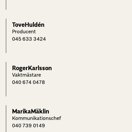
Tove
Huldén
Producent
045 633 3424
Roger
Karlsson
Vaktmästare
040 674 0478
Marika
Mäklin
Kommunikationschef
040 739 0149