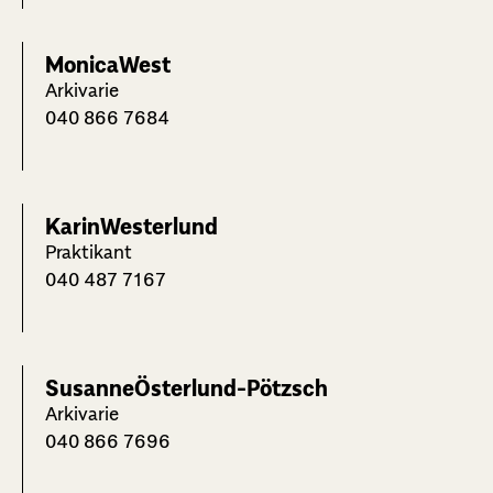
Monica
West
Arkivarie
040 866 7684
Karin
Westerlund
Praktikant
040 487 7167
Susanne
Österlund-Pötzsch
Arkivarie
040 866 7696