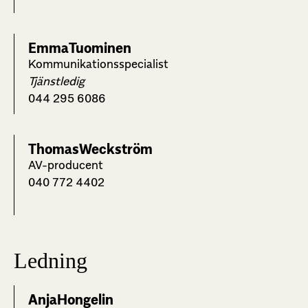
Emma
Tuominen
Kommunikationsspecialist
Tjänstledig
044 295 6086
Thomas
Weckström
AV-producent
040 772 4402
Ledning
Anja
Hongelin