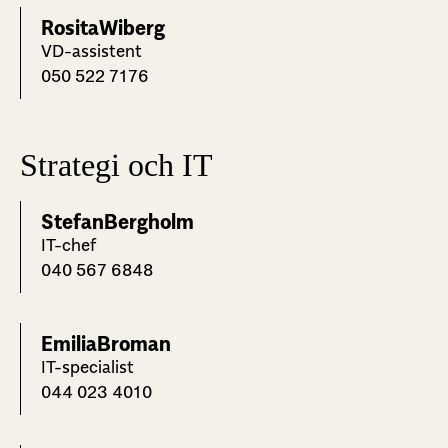
Rosita
Wiberg
VD-assistent
050 522 7176
Strategi och IT
Stefan
Bergholm
IT-chef
040 567 6848
Emilia
Broman
IT-specialist
044 023 4010