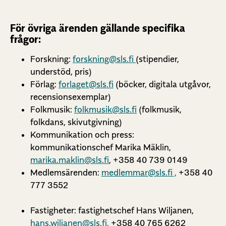
För övriga ärenden gällande specifika
frågor:
Forskning:
forskning@sls.fi
(stipendier,
understöd, pris)
Förlag:
forlaget@sls.fi
(böcker, digitala utgåvor,
recensionsexemplar
)
Folkmusik:
folkmusik@sls.fi
(folkmusik,
folkdans, skivutgivning)
Kommunikation och press:
kommunikationschef Marika Mäklin,
marika.maklin@sls.fi
, +358
40 739 0149
Medlemsärenden:
medlemmar@sls.fi ,
+358
40
777 3552
Fastigheter: fastighetschef Hans Wiljanen,
hans.wiljanen@sls.fi,
+358 40 765 6262