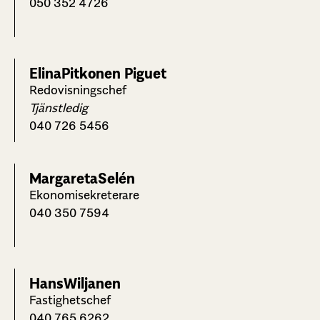
050 352 4726
Elina
Pitkonen Piguet
Redovisningschef
Tjänstledig
040 726 5456
Margareta
Selén
Ekonomisekreterare
040 350 7594
Hans
Wiljanen
Fastighetschef
040 765 6262