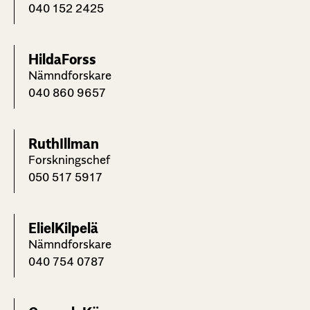
040 152 2425
Hilda
Forss
Nämndforskare
040 860 9657
Ruth
Illman
Forskningschef
050 517 5917
Eliel
Kilpelä
Nämndforskare
040 754 0787