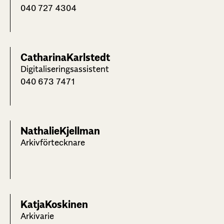
040 727 4304
Catharina
Karlstedt
Digitaliseringsassistent
040 673 7471
Nathalie
Kjellman
Arkivförtecknare
Katja
Koskinen
Arkivarie