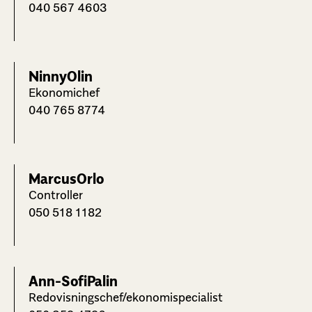
040 567 4603
Ninny
Olin
Ekonomichef
040 765 8774
Marcus
Orlo
Controller
050 518 1182
Ann-Sofi
Palin
Redovisningschef/ekonomispecialist