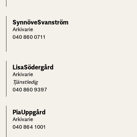
Synnöve
Svanström
Arkivarie
040 860 0711
Lisa
Södergård
Arkivarie
Tjänstledig
040 860 9397
Pia
Uppgård
Arkivarie
040 864 1001