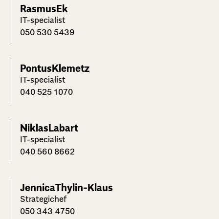
Rasmus
Ek
IT-specialist
050 530 5439
Pontus
Klemetz
IT-specialist
040 525 1070
Niklas
Labart
IT-specialist
040 560 8662
Jennica
Thylin-Klaus
Strategichef
050 343 4750