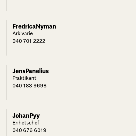
Fredrica
Nyman
Arkivarie
040 701 2222
Jens
Panelius
Praktikant
040 183 9698
Johan
Pyy
Enhetschef
040 676 6019