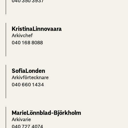
040 350 3937
Kristina
Linnovaara
Arkivchef
040 168 8088
Sofia
Londen
Arkivförtecknare
040 660 1434
Marie
Lönnblad-Björkholm
Arkivarie
040 727 4074