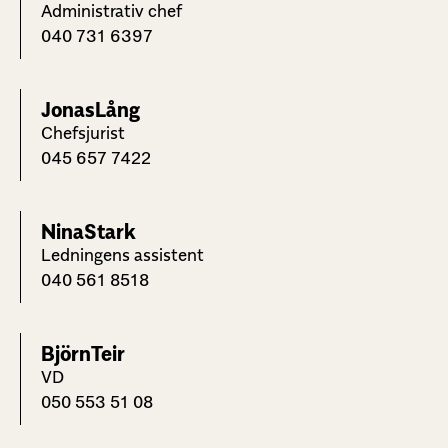
Administrativ chef
040 731 6397
Jonas
Lång
Chefsjurist
045 657 7422
Nina
Stark
Ledningens assistent
040 561 8518
Björn
Teir
VD
050 553 51 08