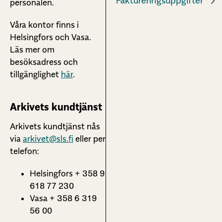
Faktureringsuppgifter
personalen.
Våra kontor finns i
Helsingfors och Vasa.
Läs mer om
besöksadress och
tillgänglighet
här
.
Arkivets kundtjänst
Arkivets kundtjänst nås
via
arkivet@sls.fi
eller per
telefon:
Helsingfors + 358 9
618 77 230
Vasa + 358 6 319
56 00