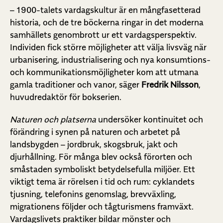
– 1900-talets vardagskultur är en mångfasetterad
historia, och de tre böckerna ringar in det moderna
samhällets genombrott ur ett vardagsperspektiv.
Individen fick större möjligheter att välja livsväg när
urbanisering, industrialisering och nya konsumtions-
och kommunikationsmöjligheter kom att utmana
gamla traditioner och vanor, säger
Fredrik Nilsson
,
huvudredaktör för bokserien.
Naturen och platserna
undersöker kontinuitet och
förändring i synen på naturen och arbetet på
landsbygden – jordbruk, skogsbruk, jakt och
djurhållning. För många blev också förorten och
småstaden symboliskt betydelsefulla miljöer. Ett
viktigt tema är rörelsen i tid och rum: cyklandets
tjusning, telefonins genomslag, brevväxling,
migrationens följder och tågturismens framväxt.
Vardagslivets praktiker bildar mönster och