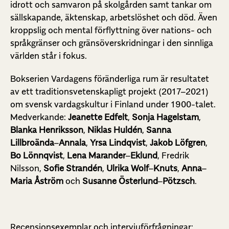
idrott och samvaron på skolgården samt tankar om
sällskapande, äktenskap, arbetslöshet och död. Även
kroppslig och mental förflyttning över nations- och
språkgränser och gränsöverskridningar i den sinnliga
världen står i fokus.
Bokserien Vardagens föränderliga rum är resultatet
av ett traditionsvetenskapligt projekt (2017–2021)
om svensk vardagskultur i Finland under 1900-talet.
Medverkande:
Jeanette Edfelt
,
Sonja
Hagelstam
,
Blanka
Henriksson
,
Niklas
Huldén
,
Sanna
Lillbroända
–
Annala
,
Yrsa
Lindqvist
,
Jakob
Löfgren
,
Bo
Lönnqvist
,
Lena
Marander
–
Eklund
, Fredrik
Nilsson,
Sofie
Strandén
,
Ulrika
Wolf
–
Knuts
,
Anna
–
Maria
Åström
och
Susanne
Österlund
–
Pötzsch
.
Recensionsexemplar och intervjuförfrågningar: