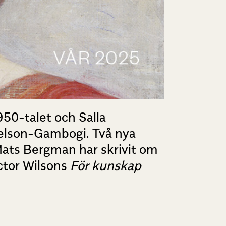
950-talet och Salla
ielson-Gambogi. Två nya
Mats Bergman har skrivit om
ctor Wilsons
För kunskap