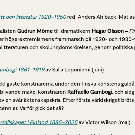
att och litteratur 1920–1950
red. Anders Ahlbäck, Matias K
alisten
Gudrun
Mörne
till dramatikern
Hagar Olsson
–
Fi
er högerextremismens frammarsch på 1920- och 1930-ta
önlitteraturen och skolungdomsrörelsen, genom politiska 
-Gambogi 1861–1919
av Salla Leponiemi (juni)
ckligaste konstnärerna under den finska konstens guldåld
in blivande make, konstnären
Raffaello Gambogi
, och slo
 en svår äktenskapskris. Efter första världskriget bröt
ennier. Varför gick det så?
rsällskapet i Finland
1885–2025
av Victor Wilson (maj)