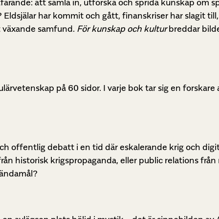
arande: att samla in, utforska och sprida kunskap om språk
Eldsjälar har kommit och gått, finanskriser har slagit til
digt växande samfund.
För kunskap och kultur
breddar bilde
ulärvetenskap på 60 sidor. I varje bok tar sig en forskar
ch offentlig debatt i en tid där eskalerande krig och digi
rån historisk krigspropaganda, eller public relations från
” ändamål?