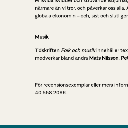
Milsvida isvidder och strövande isbjörnar,
närmare än vi tror, och påverkar oss alla.
globala ekonomin – och, sist och slutlig
Musik
Tidskriften
Folk och musik
innehåller tex
medverkar bland andra
Mats Nilsson
,
Pe
För recensionsexemplar eller mera inform
40 558 2096.