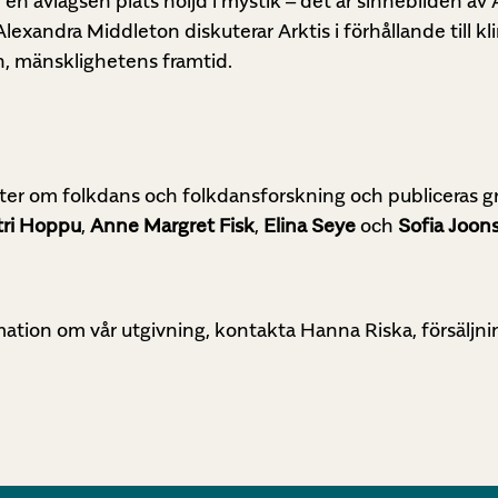
 en avlägsen plats höljd i mystik – det är sinnebilden av A
 Alexandra Middleton diskuterar Arktis i förhållande till 
en, mänsklighetens framtid.
ter om folkdans och folkdansforskning och publiceras gr
tri Hoppu
,
Anne Margret Fisk
,
Elina Seye
och
Sofia Joon
ation om vår utgivning, kontakta Hanna Riska, försäljni