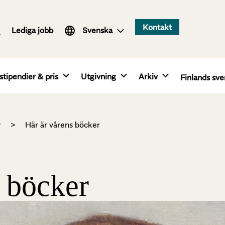
Suomi
Kontakt
Lediga jobb
English
Svenska
stipendier & pris
Utgivning
Arkiv
Finlands sve
r
>
Här är vårens böcker
s böcker