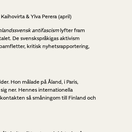
aihovirta & Ylva Perera (april)
nlandssvensk antifascism
lyfter fram
let. De svenskspråkigas aktivism
pamfletter, kritisk nyhetsrapportering,
er. Hon målade på Åland, i Paris,
g sig ner. Hennes internationella
s kontakten så småningom till Finland och