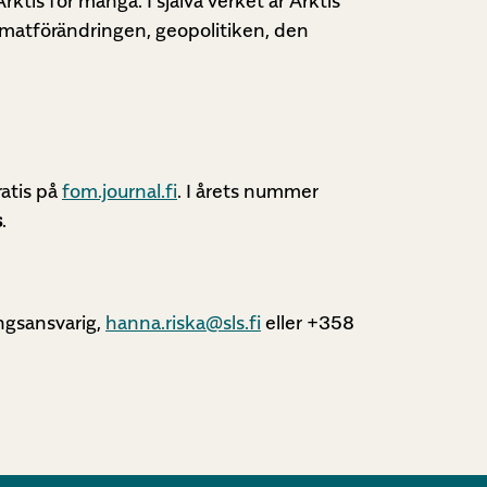
rktis för många. I själva verket är Arktis
klimatförändringen, geopolitiken, den
atis på
fom.journal.fi
. I årets nummer
s
.
ngsansvarig,
hanna.riska@sls.fi
eller +358