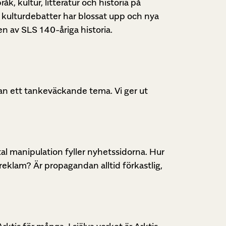
, kultur, litteratur och historia på
l, kulturdebatter har blossat upp och nya
n av SLS 140-åriga historia.
e an ett tankeväckande tema. Vi ger ut
tal manipulation fyller nyhetssidorna. Hur
 reklam? Är propagandan alltid förkastlig,