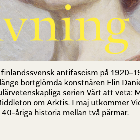
om finlandssvensk antifascism på 1920–1
 länge bortglömda konstnären Elin Dan
ärvetenskapliga serien Värt att veta: 
iddleton om Arktis. I maj utkommer Vi
40-åriga historia mellan två pärmar.