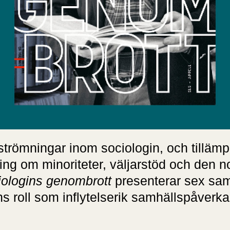
strömningar inom sociologin, och tilläm
ning om minoriteter, väljarstöd och den n
iologins genombrott
presenterar sex sam
roll som inflytelserik samhällspåverkare