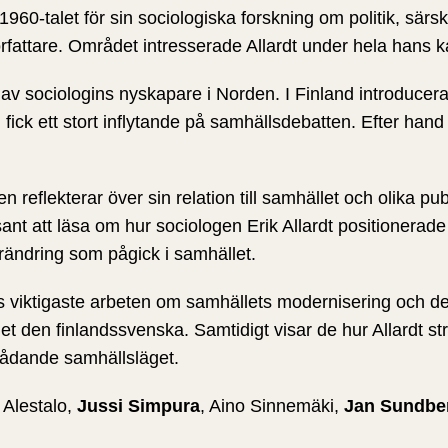
å 1960-talet för sin sociologiska forskning om politik, s
örfattare. Området intresserade Allardt under hela hans kar
 av sociologins nyskapare i Norden. I Finland introduc
en fick ett stort inflytande på samhällsdebatten. Efter ha
 reflekterar över sin relation till samhället och olika pu
essant att läsa om hur sociologen Erik Allardt positionerade
rändring som pågick i samhället.
rdts viktigaste arbeten om samhällets modernisering och 
et den finlandssvenska. Samtidigt visar de hur Allardt str
t rådande samhällsläget.
i Alestalo,
Jussi Simpura
, Aino Sinnemäki,
Jan
Sundbe