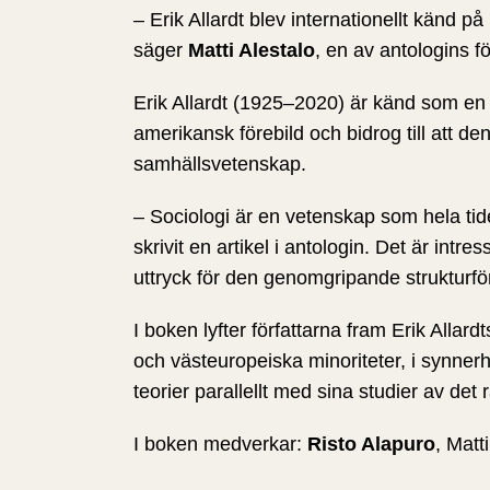
– Erik Allardt blev internationellt känd p
säger
Matti Alestalo
, en av antologins f
Erik Allardt (1925–2020) är känd som en
amerikansk förebild och bidrog till att d
samhällsvetenskap.
– Sociologi är en vetenskap som hela tiden
skrivit en artikel i antologin. Det är intr
uttryck för den genomgripande strukturfö
I boken lyfter författarna fram Erik Alla
och västeuropeiska minoriteter, i synnerh
teorier parallellt med sina studier av de
I boken medverkar:
Risto Alapuro
, Matt