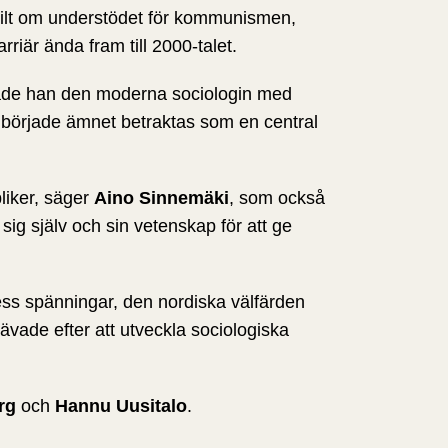
ärskilt om understödet för kommunismen,
riär ända fram till 2000-talet.
erade han den moderna sociologin med
nd började ämnet betraktas som en central
bliker, säger
Aino Sinnemäki
, som också
 sig själv och sin vetenskap för att ge
dess spänningar, den nordiska välfärden
ävade efter att utveckla sociologiska
rg
och
Hannu Uusitalo
.