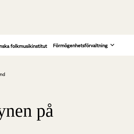
Förmögenhetsförvaltning
nska folkmusikinstitut
and
synen på