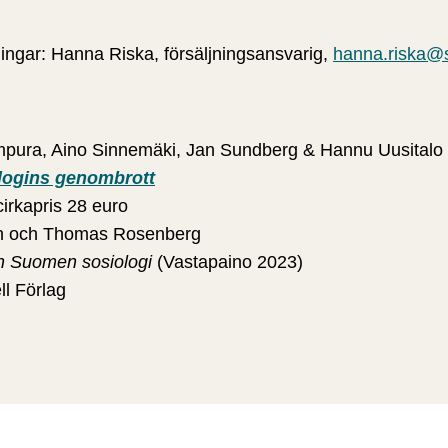
ingar: Hanna Riska, försäljningsansvarig,
hanna.riska@sl
Simpura, Aino Sinnemäki, Jan Sundberg & Hannu Uusitalo
ologins genombrott
irkapris 28 euro
on och Thomas Rosenberg
in Suomen sosiologi
(Vastapaino 2023)
ll Förlag