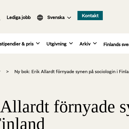
Suomi
Kontakt
Lediga jobb
English
Svenska
stipendier & pris
Utgivning
Arkiv
Finlands sve
r
>
Ny bok: Erik Allardt förnyade synen på sociologin i Finl
 Allardt förnyade 
Finland