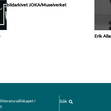
bildarkivet JOKA/Museiverket
s
Erik All
itteratursällskapet i
f.