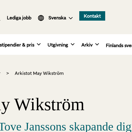
Suomi
Kontakt
Lediga jobb
English
Svenska
stipendier & pris
Utgivning
Arkiv
Finlands sve
r
>
Arkistot May Wikström
y Wikström
 Tove Janssons skapande digi