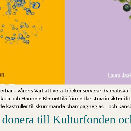
är – vårens Värt att veta-böcker serverar dramatiska f
akola och Hannele Klemettilä förmedlar stora insikter i l
ande kastruller till skummande champagneglas – och kansk
tt donera till Kulturfonden o