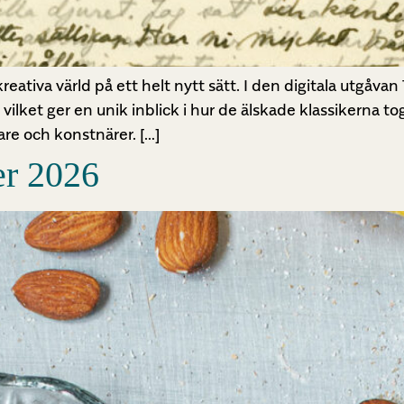
tiva värld på ett helt nytt sätt. I den digitala utgåvan T
ilket ger en unik inblick i hur de älskade klassikerna 
are och konstnärer. […]
er 2026