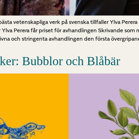
bästa vetenskapliga verk på svenska tillfaller Ylva Perer
 Ylva Perera får priset för avhandlingen Skrivande som
krivna och stringenta avhandlingen den första övergripa
cker: Bubblor och Blåbär