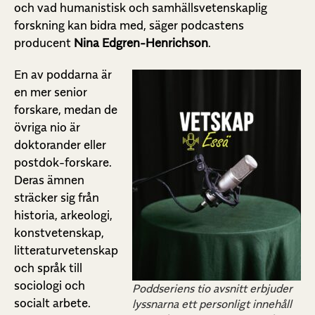
och vad humanistisk och samhällsvetenskaplig
forskning kan bidra med, säger podcastens
producent
Nina Edgren-Henrichson
.
En av poddarna är
en mer senior
forskare, medan de
övriga nio är
doktorander eller
postdok-forskare.
Deras ämnen
sträcker sig från
historia, arkeologi,
konstvetenskap,
litteraturvetenskap
och språk till
sociologi och
Poddseriens tio avsnitt erbjuder
socialt arbete.
lyssnarna ett personligt innehåll