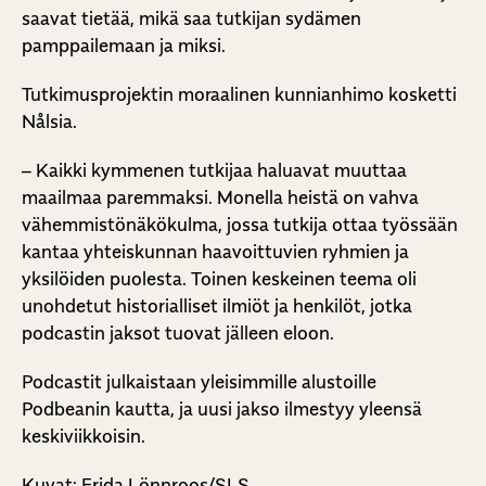
saavat tietää, mikä saa tutkijan sydämen
pamppailemaan ja miksi.
Tutkimusprojektin moraalinen kunnianhimo kosketti
Nålsia.
– Kaikki kymmenen tutkijaa haluavat muuttaa
maailmaa paremmaksi. Monella heistä on vahva
vähemmistönäkökulma, jossa tutkija ottaa työssään
kantaa yhteiskunnan haavoittuvien ryhmien ja
yksilöiden puolesta. Toinen keskeinen teema oli
unohdetut historialliset ilmiöt ja henkilöt, jotka
podcastin jaksot tuovat jälleen eloon.
Podcastit julkaistaan yleisimmille alustoille
Podbeanin kautta, ja uusi jakso ilmestyy yleensä
keskiviikkoisin.
Kuvat: Frida Lönnroos/SLS