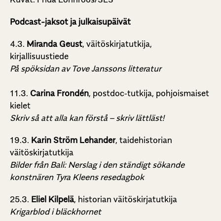
Podcast-jaksot ja julkaisupäivät
4.3.
Miranda Geust
, väitöskirjatutkija,
kirjallisuustiede
På spöksidan av Tove Janssons litteratur
11.3.
Carina Frondén
, postdoc‑tutkija, pohjoismaiset
kielet
Skriv så att alla kan förstå – skriv lättläst!
19.3.
Karin Ström Lehander
, taidehistorian
väitöskirjatutkija
Bilder från Bali: Nerslag i den ständigt sökande
konstnären Tyra Kleens resedagbok
25.3.
Eliel Kilpelä
, historian väitöskirjatutkija
Krigarblod i bläckhornet