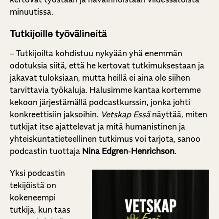
minuutissa.
Tutkijoille työvälineitä
– Tutkijoilta kohdistuu nykyään yhä enemmän
odotuksia siitä, että he kertovat tutkimuksestaan ja
jakavat tuloksiaan, mutta heillä ei aina ole siihen
tarvittavia työkaluja. Halusimme kantaa kortemme
kekoon järjestämällä podcastkurssin, jonka johti
konkreettisiin jaksoihin.
Vetskap Essä
näyttää, miten
tutkijat itse ajattelevat ja mitä humanistinen ja
yhteiskuntatieteellinen tutkimus voi tarjota, sanoo
podcastin tuottaja
Nina Edgren‑Henrichson
.
Yksi podcastin
tekijöistä on
kokeneempi
tutkija, kun taas