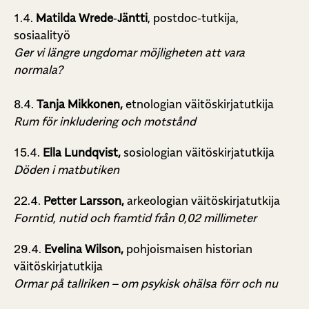
1.4.
Matilda Wrede‑Jäntti
, postdoc‑tutkija,
sosiaalityö
Ger vi längre ungdomar möjligheten att vara
normala?
8.4.
Tanja Mikkonen,
etnologian väitöskirjatutkija
Rum för inkludering och motstånd
15.4.
Ella Lundqvist,
sosiologian väitöskirjatutkija
Döden i matbutiken
22.4.
Petter Larsson,
arkeologian väitöskirjatutkija
Forntid, nutid och framtid från 0,02 millimeter
29.4.
Evelina Wilson,
pohjoismaisen historian
väitöskirjatutkija
Ormar på tallriken – om psykisk ohälsa förr och nu