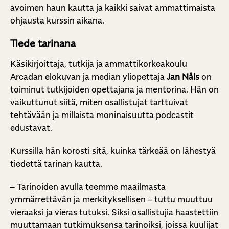
avoimen haun kautta ja kaikki saivat ammattimaista
ohjausta kurssin aikana.
Tiede tarinana
Käsikirjoittaja, tutkija ja ammattikorkeakoulu
Arcadan elokuvan ja median yliopettaja
Jan Nåls
on
toiminut tutkijoiden opettajana ja mentorina. Hän on
vaikuttunut siitä, miten osallistujat tarttuivat
tehtävään ja millaista moninaisuutta podcastit
edustavat.
Kurssilla hän korosti sitä, kuinka tärkeää on lähestyä
tiedettä tarinan kautta.
– Tarinoiden avulla teemme maailmasta
ymmärrettävän ja merkityksellisen – tuttu muuttuu
vieraaksi ja vieras tutuksi. Siksi osallistujia haastettiin
muuttamaan tutkimuksensa tarinoiksi, joissa kuulijat