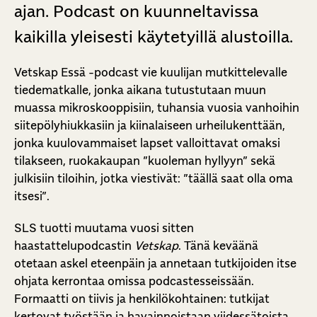
ajan. Podcast on kuunneltavissa
kaikilla yleisesti käytetyillä alustoilla.
Vetskap Essä -podcast vie kuulijan mutkittelevalle
tiedematkalle, jonka aikana tutustutaan muun
muassa mikroskooppisiin, tuhansia vuosia vanhoihin
siitepölyhiukkasiin ja kiinalaiseen urheilukenttään,
jonka kuulovammaiset lapset valloittavat omaksi
tilakseen, ruokakaupan ”kuoleman hyllyyn” sekä
julkisiin tiloihin, jotka viestivät: ”täällä saat olla oma
itsesi”.
SLS tuotti muutama vuosi sitten
haastattelupodcastin
Vetskap
. Tänä keväänä
otetaan askel eteenpäin ja annetaan tutkijoiden itse
ohjata kerrontaa omissa podcastesseissään.
Formaatti on tiivis ja henkilökohtainen: tutkijat
kertovat työstään ja havainnoistaan viidessätoista