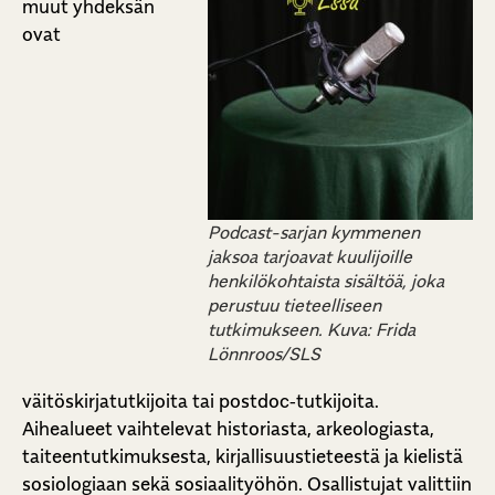
muut yhdeksän
ovat
Podcast-sarjan kymmenen
jaksoa tarjoavat kuulijoille
henkilökohtaista sisältöä, joka
perustuu tieteelliseen
tutkimukseen. Kuva: Frida
Lönnroos/SLS
väitöskirjatutkijoita tai postdoc‑tutkijoita.
Aihealueet vaihtelevat historiasta, arkeologiasta,
taiteentutkimuksesta, kirjallisuustieteestä ja kielistä
sosiologiaan sekä sosiaalityöhön. Osallistujat valittiin