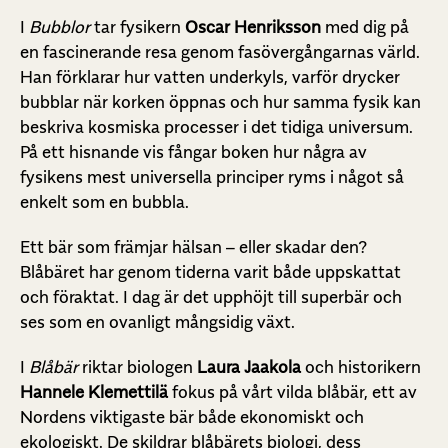
I
Bubblor
tar fysikern
Oscar Henriksson
med dig på
en fascinerande resa genom fasövergångarnas värld.
Han förklarar hur vatten underkyls, varför drycker
bubblar när korken öppnas och hur samma fysik kan
beskriva kosmiska processer i det tidiga universum.
På ett hisnande vis fångar boken hur några av
fysikens mest universella principer ryms i något så
enkelt som en bubbla.
Ett bär som främjar hälsan – eller skadar den?
Blåbäret har genom tiderna varit både uppskattat
och föraktat. I dag är det upphöjt till superbär och
ses som en ovanligt mångsidig växt.
I
Blåbär
riktar biologen
Laura Jaakola
och historikern
Hannele Klemettilä
fokus på vårt vilda blåbär, ett av
Nordens viktigaste bär både ekonomiskt och
ekologiskt. De skildrar blåbärets biologi, dess