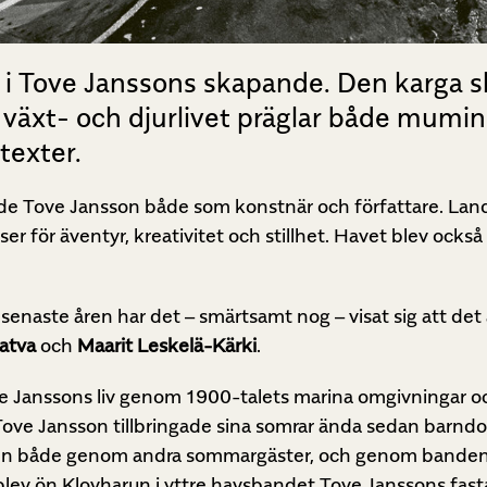
l i Tove Janssons skapande. Den karga 
a växt- och djurlivet präglar både mum
texter.
ade Tove Jansson både som konstnär och författare. La
ser för äventyr, kreativitet och stillhet. Havet blev också
e senaste åren har det – smärtsamt nog – visat sig att det 
atva
och
Maarit Leskelä-Kärki
.
de Janssons liv genom 1900-talets marina omgivningar oc
där Tove Jansson tillbringade sina somrar ända sedan barn
n både genom andra sommargäster, och genom banden til
blev ön Klovharun i yttre havsbandet Tove Janssons fast