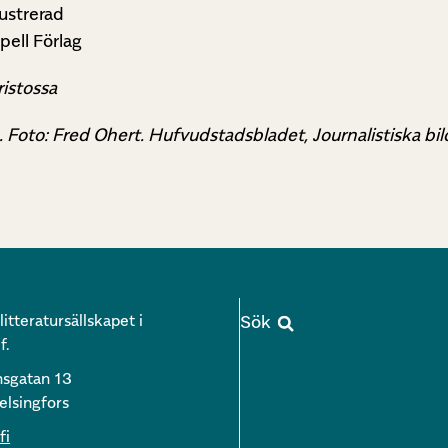
ustrerad
ell Förlag
ristossa
. Foto: Fred Ohert. Hufvudstadsbladet, Journalistiska bi
itteratursällskapet i
f.
nsgatan 13
lsingfors
fi