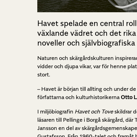
Havet spelade en central rol
växlande vädret och det rik
noveller och självbiografiska 
Naturen och skärgårdskulturen inspirer
vidder och djupa vikar, var för henne plat
stort.
– Havet är början till allting och under d
författarna och kulturhistorikerna
Otto L
I miljöbiografin
Havet och Tove
skildrar 
läsaren till Pellinge i Borgå skärgård, 
Jansson en del av skärgårdsgemenskape
Gustafsson. Från 1960-talet och framåt 