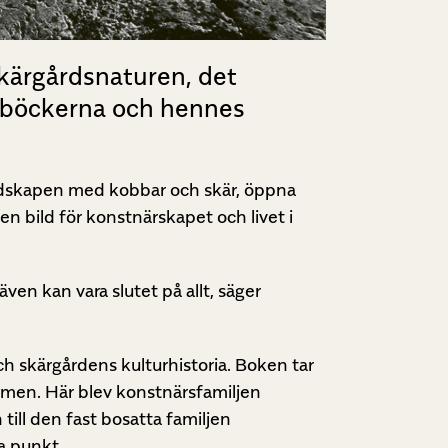
skärgårdsnaturen, det
inböckerna och hennes
ndskapen med kobbar och skär, öppna
 en bild för konstnärskapet och livet i
även kan vara slutet på allt, säger
h skärgårdens kulturhistoria. Boken tar
domen. Här blev konstnärsfamiljen
l den fast bosatta familjen
a punkt.