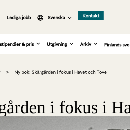
Suomi
Kontakt
Lediga jobb
English
Svenska
stipendier & pris
Utgivning
Arkiv
Finlands sve
r
>
Ny bok: Skärgården i fokus i Havet och Tove
gården i fokus i H