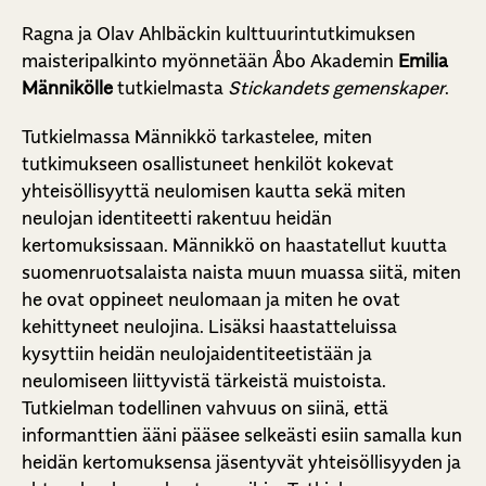
Ragna ja Olav Ahlbäckin kulttuurintutkimuksen
maisteripalkinto myönnetään Åbo Akademin
Emilia
Männikölle
tutkielmasta
Stickandets gemenskaper
.
Tutkielmassa Männikkö tarkastelee, miten
tutkimukseen osallistuneet henkilöt kokevat
yhteisöllisyyttä neulomisen kautta sekä miten
neulojan identiteetti rakentuu heidän
kertomuksissaan. Männikkö on haastatellut kuutta
suomenruotsalaista naista muun muassa siitä, miten
he ovat oppineet neulomaan ja miten he ovat
kehittyneet neulojina. Lisäksi haastatteluissa
kysyttiin heidän neulojaidentiteetistään ja
neulomiseen liittyvistä tärkeistä muistoista.
Tutkielman todellinen vahvuus on siinä, että
informanttien ääni pääsee selkeästi esiin samalla kun
heidän kertomuksensa jäsentyvät yhteisöllisyyden ja