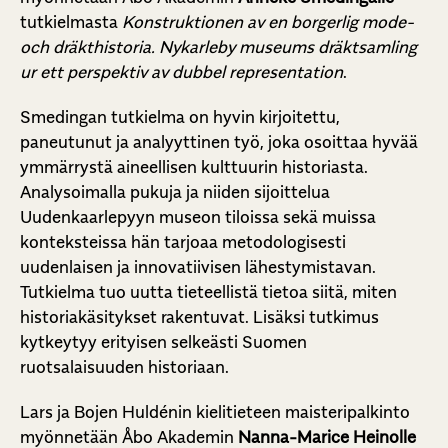
tutkielmasta
Konstruktionen av en borgerlig mode-
och dräkthistoria.
Nykarleby museums dräktsamling
ur ett perspektiv av dubbel representation
.
Smedingan tutkielma on hyvin kirjoitettu,
paneutunut ja analyyttinen työ, joka osoittaa hyvää
ymmärrystä aineellisen kulttuurin historiasta.
Analysoimalla pukuja ja niiden sijoittelua
Uudenkaarlepyyn museon tiloissa sekä muissa
konteksteissa hän tarjoaa metodologisesti
uudenlaisen ja innovatiivisen lähestymistavan.
Tutkielma tuo uutta tieteellistä tietoa siitä, miten
historiakäsitykset rakentuvat. Lisäksi tutkimus
kytkeytyy erityisen selkeästi Suomen
ruotsalaisuuden historiaan.
Lars ja Bojen Huldénin kielitieteen maisteripalkinto
myönnetään Åbo Akademin
Nanna-Marice Heinolle