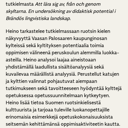
tutkielmasta
Att lära sig av, från och genom
skyltarna. En undersökning av didaktisk potential i
Brändös lingvistiska landskap
.
Heino tarkastelee tutkielmassaan ruotsin kielen
näkyvyyttä Vaasan Palosaaren kaupunginosan
kylteissä sekä kyltityksen potentiaalia toimia
oppimisen välineenä peruskoulun alemmilla luokka-
asteilla. Heino analysoi laajaa aineistoaan
yhdistämällä laadullista sisältöanalyysiä sekä
kuvailevaa määrällistä analyysiä. Perustellut katujen
ja kylttien valinnat pohjautuvat aiempaan
tutkimukseen sekä tavoitteeseen hyödyntää kylttejä
opetuksessa opetussuunnitelmaan kytkeytyen.
Heino lisää tietoa Suomen ruotsinkielisestä
kulttuurista ja tarjoaa tuleville luokanopettajille
erinomaisia esimerkkejä opetuskokonaisuuksista
seitsemän kehittämänsä oppimisaktiviteetin kautta.