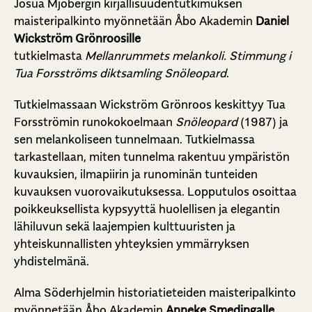
Josua Mjöbergin kirjallisuudentutkimuksen
maisteripalkinto myönnetään Åbo Akademin
Daniel
Wickström Grönroosille
tutkielmasta
Mellanrummets melankoli. Stimmung i
Tua Forsströms diktsamling Snöleopard
.
Tutkielmassaan Wickström Grönroos keskittyy Tua
Forsströmin runokokoelmaan
Snöleopard
(1987) ja
sen melankoliseen tunnelmaan. Tutkielmassa
tarkastellaan, miten tunnelma rakentuu ympäristön
kuvauksien, ilmapiirin ja runominän tunteiden
kuvauksen vuorovaikutuksessa. Lopputulos osoittaa
poikkeuksellista kypsyyttä huolellisen ja elegantin
lähiluvun sekä laajempien kulttuuristen ja
yhteiskunnallisten yhteyksien ymmärryksen
yhdistelmänä.
Alma Söderhjelmin historiatieteiden maisteripalkinto
myönnetään Åbo Akademin
Anneke Smedingalle