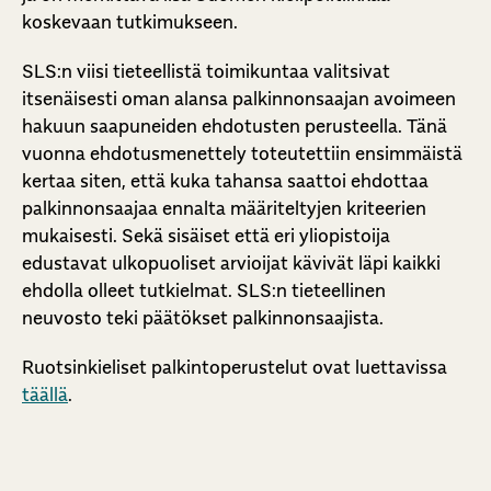
koskevaan tutkimukseen.
SLS:n viisi tieteellistä toimikuntaa valitsivat
itsenäisesti oman alansa palkinnonsaajan avoimeen
hakuun saapuneiden ehdotusten perusteella. Tänä
vuonna ehdotusmenettely toteutettiin ensimmäistä
kertaa siten, että kuka tahansa saattoi ehdottaa
palkinnonsaajaa ennalta määriteltyjen kriteerien
mukaisesti. Sekä sisäiset että eri yliopistoija
edustavat ulkopuoliset arvioijat kävivät läpi kaikki
ehdolla olleet tutkielmat. SLS:n tieteellinen
neuvosto teki päätökset palkinnonsaajista.
Ruotsinkieliset palkintoperustelut ovat luettavissa
täällä
.