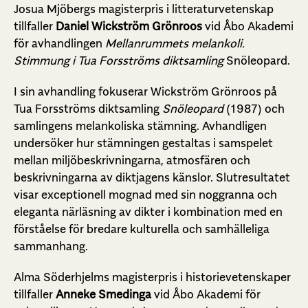
Josua Mjöbergs magisterpris i litteraturvetenskap
tillfaller
Daniel Wickström Grönroos
vid Åbo Akademi
för avhandlingen
Mellanrummets melankoli.
Stimmung i Tua Forsströms diktsamling
Snöleopard.
I sin avhandling fokuserar Wickström Grönroos på
Tua Forsströms diktsamling
Snöleopard
(1987) och
samlingens melankoliska stämning. Avhandligen
undersöker hur stämningen gestaltas i samspelet
mellan miljöbeskrivningarna, atmosfären och
beskrivningarna av diktjagens känslor. Slutresultatet
visar exceptionell mognad med sin noggranna och
eleganta närläsning av dikter i kombination med en
förståelse för bredare kulturella och samhälleliga
sammanhang.
Alma Söderhjelms magisterpris i historievetenskaper
tillfaller
Anneke Smedinga
vid Åbo Akademi för