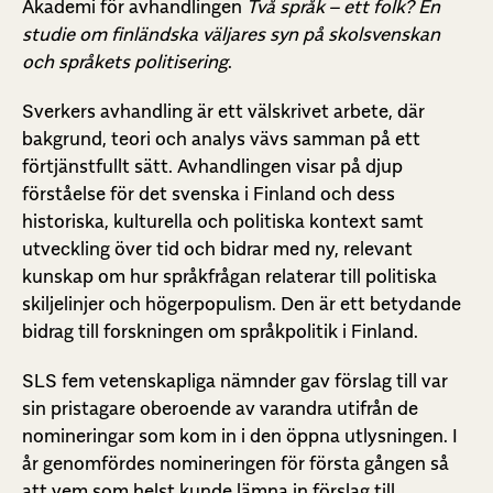
Akademi för avhandlingen
Två språk – ett folk? En
studie om finländska väljares syn på skolsvenskan
och språkets politisering
.
Sverkers avhandling är ett välskrivet arbete, där
bakgrund, teori och analys vävs samman på ett
förtjänstfullt sätt. Avhandlingen visar på djup
förståelse för det svenska i Finland och dess
historiska, kulturella och politiska kontext samt
utveckling över tid och bidrar med ny, relevant
kunskap om hur språkfrågan relaterar till politiska
skiljelinjer och högerpopulism. Den är ett betydande
bidrag till forskningen om språkpolitik i Finland.
SLS fem vetenskapliga nämnder gav förslag till var
sin pristagare oberoende av varandra utifrån de
nomineringar som kom in i den öppna utlysningen. I
år genomfördes nomineringen för första gången så
att vem som helst kunde lämna in förslag till