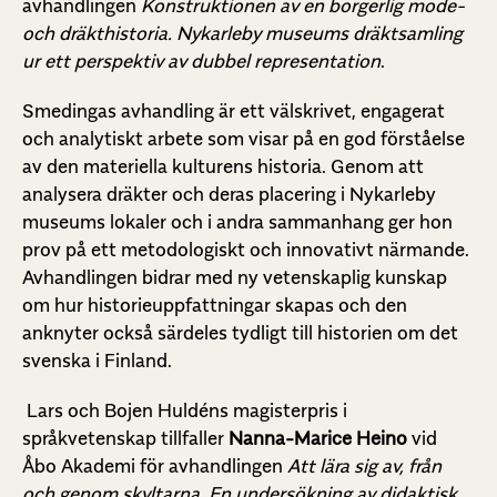
avhandlingen
Konstruktionen av en borgerlig mode-
och dräkthistoria. Nykarleby museums dräktsamling
ur ett perspektiv av dubbel representation
.
Smedingas avhandling är ett välskrivet, engagerat
och analytiskt arbete som visar på en god förståelse
av den materiella kulturens historia. Genom att
analysera dräkter och deras placering i Nykarleby
museums lokaler och i andra sammanhang ger hon
prov på ett metodologiskt och innovativt närmande.
Avhandlingen bidrar med ny vetenskaplig kunskap
om hur historieuppfattningar skapas och den
anknyter också särdeles tydligt till historien om det
svenska i Finland.
Lars och Bojen Huldéns magisterpris i
språkvetenskap tillfaller
Nanna-Marice Heino
vid
Åbo Akademi för avhandlingen
Att lära sig av, från
och genom skyltarna. En undersökning av didaktisk