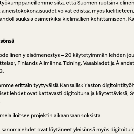
istyökumppaneillemme siitä, että Suomen ruotsinkielinen
 aineistokokonaisuudet voivat edistää myös kielitieteen
mahdollisuuksia esimerkiksi kielimallien kehittämiseen, Ka
isönsä
odellinen yleisömenestys – 20 käytetyimmän lehden joukos
elser, Finlands Allmänna Tidning, Vasabladet ja Ålandstid
3.
olemme erittäin tyytyväisiä Kansalliskirjaston digitointi
ieliset lehdet ovat kattavasti digitoituna ja käytettävissä, 
.
lmela iloitsee projektin aikaansaannoksista.
t sanomalehdet ovat löytäneet yleisönsä myös digitoitui