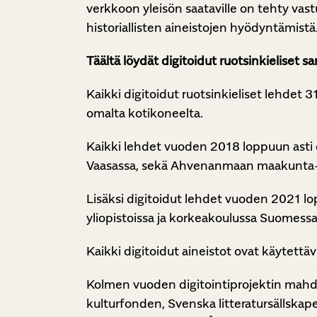
verkkoon yleisön saataville on tehty vast
historiallisten aineistojen hyödyntämistä
Täältä löydät digitoidut ruotsinkieliset 
Kaikki digitoidut ruotsinkieliset lehdet 3
omalta kotikoneelta.
Kaikki lehdet vuoden 2018 loppuun asti ov
Vaasassa, sekä Ahvenanmaan maakunta-a
Lisäksi digitoidut lehdet vuoden 2021 lo
yliopistoissa ja korkeakoulussa Suomessa
Kaikki digitoidut aineistot ovat käytettäv
Kolmen vuoden digitointiprojektin mahdol
kulturfonden, Svenska litteratursällskap