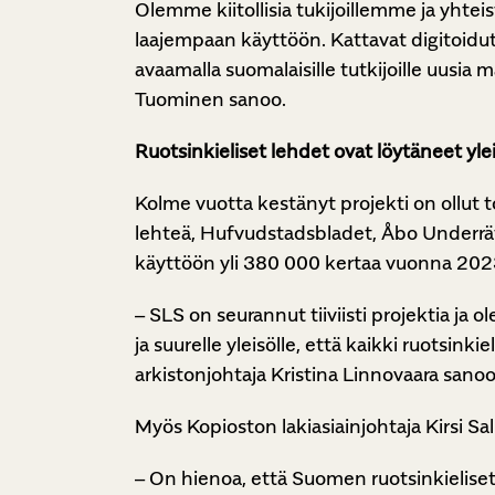
Olemme kiitollisia tukijoillemme ja yhte
laajempaan käyttöön. Kattavat digitoidut
avaamalla suomalaisille tutkijoille uusia 
Tuominen sanoo.
Ruotsinkieliset lehdet ovat löytäneet yle
Kolme vuotta kestänyt projekti on ollut t
lehteä, Hufvudstadsbladet, Åbo Underrätt
käyttöön yli 380 000 kertaa vuonna 202
– SLS on seurannut tiiviisti projektia ja 
ja suurelle yleisölle, että kaikki ruotsink
arkistonjohtaja Kristina Linnovaara sanoo
Myös Kopioston lakiasiainjohtaja Kirsi Sa
– On hienoa, että Suomen ruotsinkielise