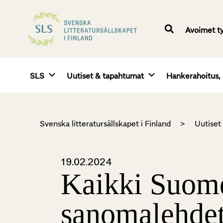
Avoimet t
SLS
Uutiset & tapahtumat
Hankerahoitus, 
Svenska litteratursällskapet i Finland
>
Uutiset
19.02.2024
Kaikki Suomes
sanomalehdet 