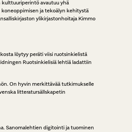
 kulttuuriperintö avautuu yhä
, koneoppimisen ja tekoälyn kehitystä
nsalliskirjaston ylikirjastonhoitaja Kimmo
ta löytyy peräti viisi ruotsinkielistä
ningen Ruotsinkielisiä lehtiä ladattiin
työhön. On hyvin merkittävää tutkimukselle
Svenska litteratursällskapetin
na. Sanomalehtien digitointi ja tuominen