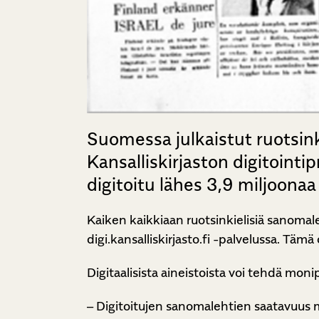
Suomessa julkaistut ruotsin
Kansalliskirjaston digitoint
digitoitu lähes 3,9 miljoonaa
Kaiken kaikkiaan ruotsinkielisiä sanomaleh
digi.kansalliskirjasto.fi -palvelussa. Täm
Digitaalisista aineistoista voi tehdä monip
– Digitoitujen sanomalehtien saatavuus m