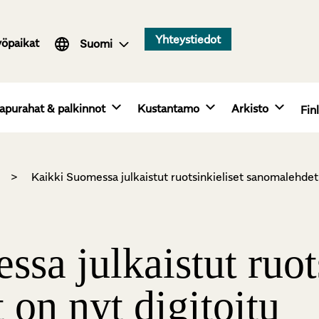
Svenska
Yhteystiedot
yöpaikat
English
Suomi
apurahat & palkinnot
Kustantamo
Arkisto
Fin
>
Kaikki Suomessa julkaistut ruotsinkieliset sanomalehdet 
sa julkaistut ruot
on nyt digitoitu