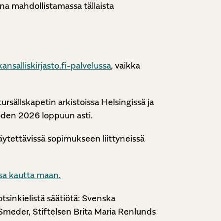
ana mahdollistamassa tällaista
kansalliskirjasto.fi-palvelussa
, vaikka
rsällskapetin arkistoissa Helsingissä ja
den 2026 loppuun asti.
äytettävissä sopimukseen liittyneissä
sa kautta maan.
sinkielistä säätiötä: Svenska
 Smeder, Stiftelsen Brita Maria Renlunds