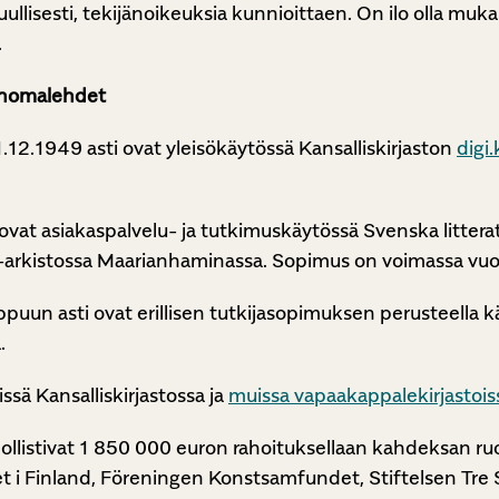
uullisesti, tekijänoikeuksia kunnioittaen. On ilo olla muk
.
sanomalehdet
1.12.1949 asti ovat yleisökäytössä Kansalliskirjaston
digi.
at asiakaspalvelu- ja tutkimuskäytössä Svenska litteratu
rkistossa Maarianhaminassa. Sopimus on voimassa vuo
ppuun asti ovat erillisen tutkijasopimuksen perusteella k
.
issä Kansalliskirjastossa ja
muissa vapaakappalekirjastois
listivat 1 850 000 euron rahoituksellaan kahdeksan ruot
et i Finland, Föreningen Konstsamfundet, Stiftelsen Tre