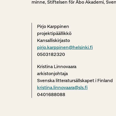
minne, Stiftelsen för Åbo Akademi, Sven
Pirjo Karppinen
projektipäällikkö
Kansalliskirjasto
pirjo.karppinen@helsinki.fi
0503182320
Kristina Linnovaara
arkistonjohtaja
Svenska litteratursällskapet i Finland
kristina.linnovaara@sls.fi
0401688088