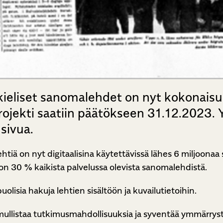
kieliset sanomalehdet on nyt kokonaisu
iprojekti saatiin päätökseen 31.12.2023.
 sivua.
tiä on nyt digitaalisina käytettävissä lähes 6 miljoonaa 
ä on 30 % kaikista palvelussa olevista sanomalehdistä.
uolisia hakuja lehtien sisältöön ja kuvailutietoihin.
ullistaa tutkimusmahdollisuuksia ja syventää ymmärrystä