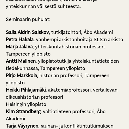
yhteiskunnan välisestä suhteesta.
Seminaarin puhujat:
Salla Aldrin Salskov
, tutkijatohtori, Åbo Akademi
Petra Hakala
, vanhempi arkistonhoitaja SLS:n arkisto
Marja Jalava
,
yhteiskuntahistorian
professori,
Tampereen yliopisto
Antti Malinen
, yliopistotutkija yhteiskuntatieteiden
tiedekunnassa, Tampereen yliopisto
Pirjo Markkola
, historian professori, Tampereen
yliopisto
Heikki Pihlajamäki
, akatemiaprofessori, vertailevan
oikeushistorian professori
Helsingin yliopisto
Kim Strandberg
, valtiotieteen professori, Åbo
Akademi
Tarja Väyrynen
, rauhan- ja konfliktintutkimuksen