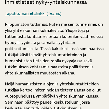
Ihmistieteet nyky-yhteiskunnassa
Tapahtuman etälinkki (Teams)
Riippumaton tutkimus, kuten me sen tunnemme, on
yksi yhteiskunnan kulmakivistä. Yliopistoja ja
tutkimusta kohtaan esitetään kuitenkin vaatimuksia
hyödyllisyydestä ja samalla syytetään
politisoitumisesta. Tässä kaksikielisessä seminaarissa
tutkijat käsittelevät yhteiskuntatieteiden ja
humanististen tieteiden roolia nykyajassa sekä
tutkimuksen kohtaamia haasteita poliittisten ja
yhteiskunnallisten muutosten aikana.
Neljä humanististen alojen ja yhteiskuntatieteiden
tutkijaa kertoo, miten heidän tieteenalansa on ollut
vuoropuhelussa ympäröivän yhteiskunnan kanssa.
Seminaari päättyy paneelikeskusteluun, jossa
keskustellaan tutkijoiden, tutkimuksen ja