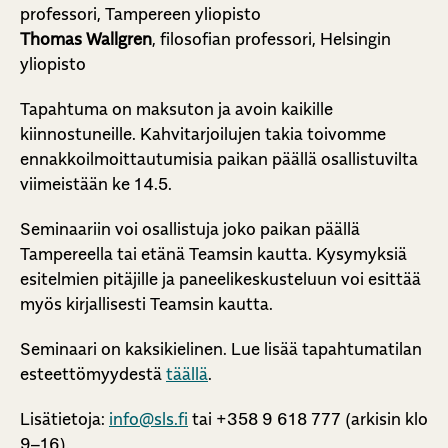
professori, Tampereen yliopisto
Thomas Wallgren
, filosofian professori, Helsingin
yliopisto
Tapahtuma on maksuton ja avoin kaikille
kiinnostuneille. Kahvitarjoilujen takia toivomme
ennakkoilmoittautumisia paikan päällä osallistuvilta
viimeistään ke 14.5.
Seminaariin voi osallistuja joko paikan päällä
Tampereella tai etänä Teamsin kautta. Kysymyksiä
esitelmien pitäjille ja paneelikeskusteluun voi esittää
myös kirjallisesti Teamsin kautta.
Seminaari on kaksikielinen. Lue lisää tapahtumatilan
esteettömyydestä
täällä
.
Lisätietoja:
info@sls.fi
tai +358 9 618 777 (arkisin klo
9–16).