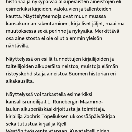
historiaa ja nykypäivää alkuperäisten aineistojen eli
esimerkiksi kirjeiden, valokuvien ja tallenteiden
kautta. Näyttelyteemoja ovat muun muassa
kansakunnan rakentaminen, kirjalliset jäljet, maailma
muutoksessa sekä perinne ja nykyaika. Merkittävä
osa aineistosta ei ole ollut aiemmin yleisön
nähtävillä.
Näyttelyssä on esillä tunnettujen kirjailijoiden ja
taiteilijoiden alkuperäisaineistoa, muistoja elämän
risteyskohdista ja aineistoa Suomen historian eri
aikakausilta.
Näyttelyssä voi tarkastella esimerkiksi
kansallisrunoilija J.L. Runebergin Maamme-
laulun alkuperäiskäsikirjoitusta ja toimittaja,
kirjailija Zachris Topeliuksen ukkossääpäiväkirjaa
sekä tutustua kirjailija Kjell
Westön työskentelytapaan. Kuvataiteilijoiden