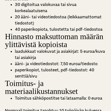
30 digitoitua valokuvaa tai sivua
korkealaatuisena
20 ääni- tai videotiedostoa (leikkaamattomat
tiedostot)
40 paperikopiota, tulostetta tai pdf-tiedostoa
Hinnasto maksuttoman määrän
ylittävistä kopioista
laadukkaat valokuvat ja asiakirjat: 5 euroa/kuva
tai asiakirja
ääni- ja videotiedostot: 7,50 euroa/tiedosto
paperikopiot, tulosteet, pdf-tiedostot: 40
senttiä/sivu
Toimitus- ja
materiaalikustannukset
Toimitus sähköpostitse tai lataamalla: 0 euroa
Normaali toimitus tapahtuu 10 työpäivän kuluessa