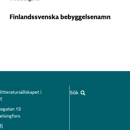
Finlandssvenska bebyggelsenamn
itteratursällskapet i
f.
nsgatan 13
lsingfors
fi