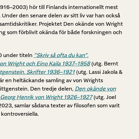
916–2003) hör till Finlands internationellt mest
Under den senare delen av sitt liv var han också
amtidskritiker. Projektet Den okände von Wright
ing som förblivit okända för både forskningen och
 under titeln
”Skriv så ofta du kan”.
on Wright och Eino Kaila 1937–1958
(utg. Bernt
genstein. Skrifter 1936–1921
(utg. Lassi Jakola &
r en heltäckande samling av von Wrights
ittgenstein. Den tredje delen,
Den okände von
av Georg Henrik von Wright 1926–1927
(utg. Joel
23, samlar sådana texter av filosofen som varit
 kontroversiella.