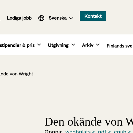
Suomi
Kontakt
Lediga jobb
English
Svenska
stipendier & pris
Utgivning
Arkiv
Finlands sve
nde von Wright
Den okände von W
Öppna:
webbplats >
pdf >
epub >