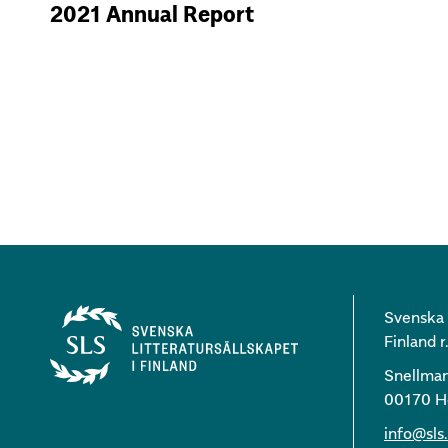
2021 Annual Report
Svenska l
Finland r.
Snellma
00170 He
info@sls.