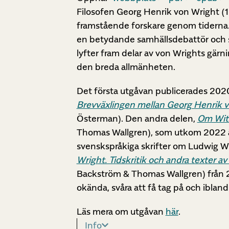
Filosofen Georg Henrik von Wright (1
framstående forskare genom tiderna. 
en betydande samhällsdebattör och s
lyfter fram delar av von Wrights gärn
den breda allmänheten.
Det första utgåvan publicerades 2020
Brevväxlingen mellan Georg Henrik v
Österman). Den andra delen,
Om Witt
Thomas Wallgren), som utkom 2022 ä
svenskspråkiga skrifter om Ludwig W
Wright. Tidskritik och andra texter 
Backström & Thomas Wallgren) från 20
okända, svåra att få tag på och ibland
Läs mera om utgåvan
här
.
Info