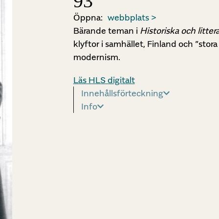
93
Öppna:
webbplats >
Bärande teman i
Historiska och litter
klyftor i samhället, Finland och ”stor
modernism.
Läs HLS digitalt
Innehållsförteckning
Info