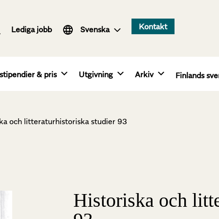
Suomi
Kontakt
Lediga jobb
English
Svenska
stipendier & pris
Utgivning
Arkiv
Finlands sve
ka och litteraturhistoriska studier 93
Historiska och litt