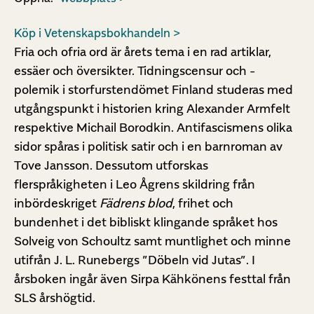
Köp i Vetenskapsbokhandeln >
Fria och ofria ord är årets tema i en rad artiklar,
essäer och översikter. Tidningscensur och -
polemik i storfurstendömet Finland studeras med
utgångspunkt i historien kring Alexander Armfelt
respektive Michail Borodkin. Antifascismens olika
sidor spåras i politisk satir och i en barnroman av
Tove Jansson. Dessutom utforskas
flerspråkigheten i Leo Ågrens skildring från
inbördeskriget
Fädrens blod
, frihet och
bundenhet i det bibliskt klingande språket hos
Solveig von Schoultz samt muntlighet och minne
utifrån J. L. Runebergs ”Döbeln vid Jutas”. I
årsboken ingår även Sirpa Kähkönens festtal från
SLS årshögtid.