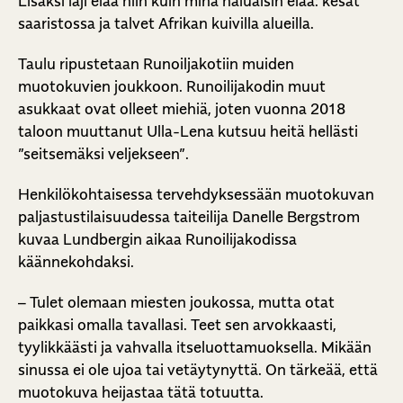
Lisäksi laji elää niin kuin minä haluaisin elää: kesät
saaristossa ja talvet Afrikan kuivilla alueilla.
Taulu ripustetaan Runoiljakotiin muiden
muotokuvien joukkoon. Runoilijakodin muut
asukkaat ovat olleet miehiä, joten vuonna 2018
taloon muuttanut Ulla-Lena kutsuu heitä hellästi
”seitsemäksi veljekseen”.
Henkilökohtaisessa tervehdyksessään muotokuvan
paljastustilaisuudessa taiteilija Danelle Bergstrom
kuvaa Lundbergin aikaa Runoilijakodissa
käännekohdaksi.
– Tulet olemaan miesten joukossa, mutta otat
paikkasi omalla tavallasi. Teet sen arvokkaasti,
tyylikkäästi ja vahvalla itseluottamuoksella. Mikään
sinussa ei ole ujoa tai vetäytynyttä. On tärkeää, että
muotokuva heijastaa tätä totuutta.