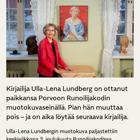
Kirjailija Ulla-Lena Lundberg on ottanut
paikkansa Porvoon Runoilijakodin
muotokuvaseinällä. Pian hän muuttaa
pois – ja on aika löytää seuraava kirjailija.
Ulla-Lena Lundbergin muotokuva paljastettiin
keskiviikkona 3. joulukuuta Runoilijakodissa