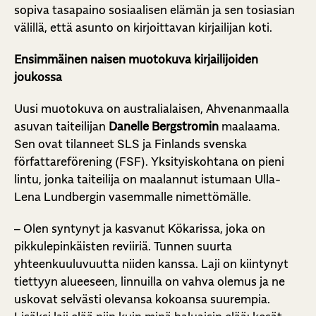
sopiva tasapaino sosiaalisen elämän ja sen tosiasian
välillä, että asunto on kirjoittavan kirjailijan koti.
Ensimmäinen naisen muotokuva kirjailijoiden
joukossa
Uusi muotokuva on australialaisen, Ahvenanmaalla
asuvan taiteilijan
Danelle Bergstromin
maalaama.
Sen ovat tilanneet SLS ja Finlands svenska
författareförening (FSF). Yksityiskohtana on pieni
lintu, jonka taiteilija on maalannut istumaan Ulla-
Lena Lundbergin vasemmalle nimettömälle.
– Olen syntynyt ja kasvanut Kökarissa, joka on
pikkulepinkäisten reviiriä. Tunnen suurta
yhteenkuuluvuutta niiden kanssa. Laji on kiintynyt
tiettyyn alueeseen, linnuilla on vahva olemus ja ne
uskovat selvästi olevansa kokoansa suurempia.