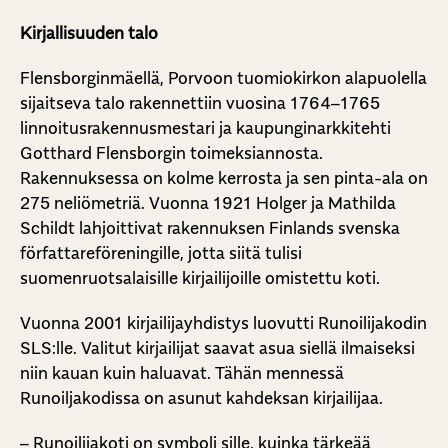
Kirjallisuuden talo
Flensborginmäellä, Porvoon tuomiokirkon alapuolella
sijaitseva talo rakennettiin vuosina 1764–1765
linnoitusrakennusmestari ja kaupunginarkkitehti
Gotthard Flensborgin toimeksiannosta.
Rakennuksessa on kolme kerrosta ja sen pinta-ala on
275 neliömetriä. Vuonna 1921 Holger ja Mathilda
Schildt lahjoittivat rakennuksen Finlands svenska
författareföreningille, jotta siitä tulisi
suomenruotsalaisille kirjailijoille omistettu koti.
Vuonna 2001 kirjailijayhdistys luovutti Runoilijakodin
SLS:lle. Valitut kirjailijat saavat asua siellä ilmaiseksi
niin kauan kuin haluavat. Tähän mennessä
Runoiljakodissa on asunut kahdeksan kirjailijaa.
– Runoilijakoti on symboli sille, kuinka tärkeää