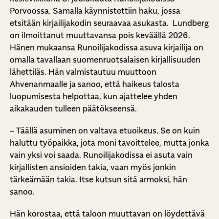
Porvoossa. Samalla käynnistettiin haku, jossa
etsitään kirjailijakodin seuraavaa asukasta. Lundberg
on ilmoittanut muuttavansa pois keväällä 2026.
Hänen mukaansa Runoilijakodissa asuva kirjailija on
omalla tavallaan suomenruotsalaisen kirjallisuuden
lähettiläs. Hän valmistautuu muuttoon
Ahvenanmaalle ja sanoo, että haikeus talosta
luopumisesta helpottaa, kun ajattelee yhden
aikakauden tulleen päätökseensä.
– Täällä asuminen on valtava etuoikeus. Se on kuin
haluttu työpaikka, jota moni tavoittelee, mutta jonka
vain yksi voi saada. Runoilijakodissa ei asuta vain
kirjallisten ansioiden takia, vaan myös jonkin
tärkeämään takia. Itse kutsun sitä armoksi, hän
sanoo.
Hän korostaa, että taloon muuttavan on löydettävä