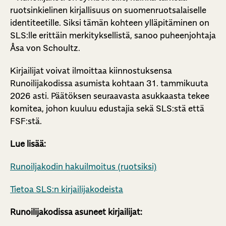
ruotsinkielinen kirjallisuus on suomenruotsalaiselle
identiteetille. Siksi tämän kohteen ylläpitäminen on
SLS:lle erittäin merkityksellistä, sanoo puheenjohtaja
Åsa von Schoultz.
Kirjailijat voivat ilmoittaa kiinnostuksensa
Runoilijakodissa asumista kohtaan 31. tammikuuta
2026 asti. Päätöksen seuraavasta asukkaasta tekee
komitea, johon kuuluu edustajia sekä SLS:stä että
FSF:stä.
Lue lisää:
Runoiljakodin hakuilmoitus (ruotsiksi)
Tietoa SLS:n kirjailijakodeista
Runoilijakodissa asuneet kirjailijat: