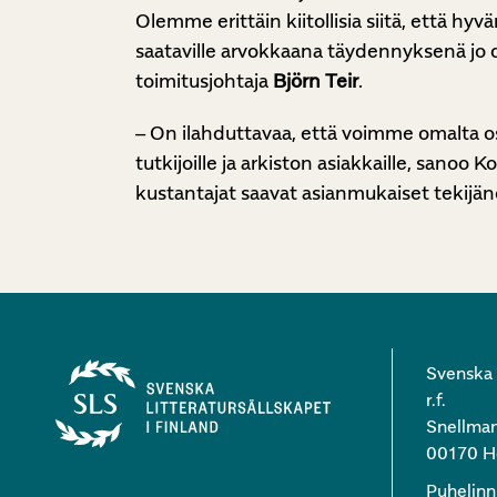
Olemme erittäin kiitollisia siitä, että h
saataville arvokkaana täydennyksenä jo d
toimitusjohtaja
Björn Teir
.
– On ilahduttavaa, että voimme omalta osa
tutkijoille ja arkiston asiakkaille, sanoo 
kustantajat saavat asianmukaiset tekijän
Svenska l
r.f.
Snellman
00170 He
Puhelin