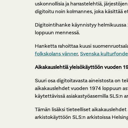
uskonnollisia ja harrastelehtiä, järjestöj
digitoitu noin kolmannes, joka käsittää e
Digitointihanke käynnistyy helmikuussa 
loppuun mennessä.
Hanketta rahoittaa kuusi suomenruotsala
folkskolans vänner
,
Svenska kulturfond
Aikakauslehtiä yleisökäyttöön vuoden 1
Suuri osa digitoitavasta aineistosta on t
aikakauslehdet vuoden 1974 loppuun as
käytettävissä asiakastyöasemilla SLS:n ar
Tämän lisäksi tieteelliset aikakauslehdet
arkistokäyttöön SLS:n arkistoissa Helsi