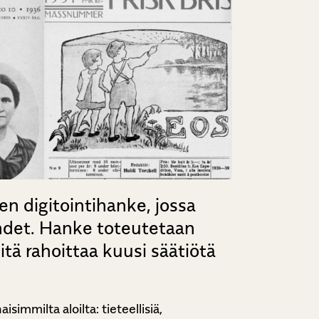
en digitointihanke, jossa
ehdet. Hanke toteutetaan
itä rahoittaa kuusi säätiötä
immilta aloilta: tieteellisiä,