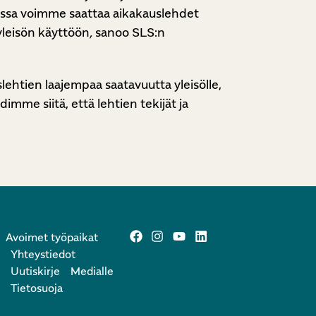
 kanssa voimme saattaa aikakauslehdet
yleisön käyttöön
,
sanoo SLS:n
lehtien laajempaa saatavuutta yleisölle,
imme siitä, että lehtien tekijät ja
Avoimet työpaikat
Yhteystiedot
Uutiskirje
Medialle
Tietosuoja