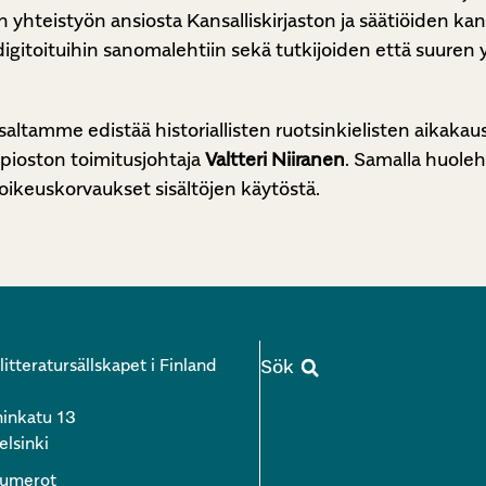
yvän yhteistyön ansiosta Kansalliskirjaston ja säätiöiden
igitoituihin sanomalehtiin sekä tutkijoiden että suuren 
ltamme edistää historiallisten ruotsinkielisten aikakaus
Kopioston toimitusjohtaja
Valtteri Niiranen
. Samalla huolehd
oikeuskorvaukset sisältöjen käytöstä.
itteratursällskapet i Finland
inkatu 13
lsinki
numerot