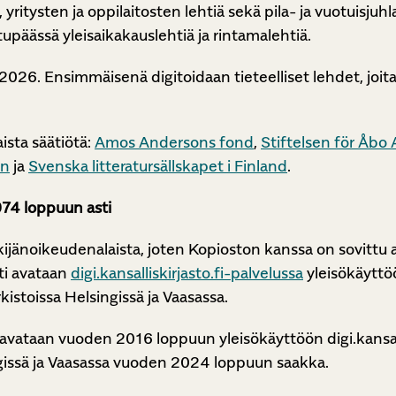
en, yritysten ja oppilaitosten lehtiä sekä pila- ja vuotuis
tupäässä yleisaikakauslehtiä ja rintamalehtiä.
2026. Ensimmäisenä digitoidaan tieteelliset lehdet, jo
ista säätiötä:
Amos Andersons fond
,
Stiftelsen för Åbo
en
ja
Svenska litteratursällskapet i Finland
.
974 loppuun asti
ekijänoikeudenalaista, joten Kopioston kanssa on sovittu 
ti avataan
digi.kansalliskirjasto.fi-palvelussa
yleisökäyttö
kistoissa Helsingissä ja Vaasassa.
 avataan vuoden 2016 loppuun yleisökäyttöön digi.kansalli
ngissä ja Vaasassa vuoden 2024 loppuun saakka.