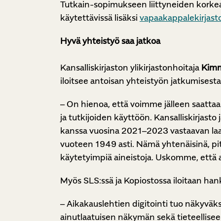
Tutkain-sopimukseen liittyneiden korkeak
käytettävissä lisäksi
vapaakappalekirjasto
Hyvä yhteistyö saa jatkoa
Kansalliskirjaston ylikirjastonhoitaja
Kim
iloitsee antoisan yhteistyön jatkumisesta
– On hienoa, että voimme jälleen saattaa
ja tutkijoiden käyttöön. Kansalliskirjast
kanssa vuosina 2021–2023 vastaavan laaja
vuoteen 1949 asti. Nämä yhtenäisinä, pitk
käytetyimpiä aineistoja. Uskomme, että 
Myös SLS:ssä ja Kopiostossa iloitaan ha
– Aikakauslehtien digitointi tuo näkyväk
ainutlaatuisen näkymän sekä tieteellisee