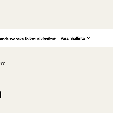
Varainhallinta
lands svenska folkmusikinstitut
tyy
n