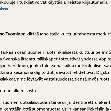
oulujen tutkijat voivat käyttää aineistoa kirjautumalla
T
issa
.
mo Tuominen
kiittää rahoittajia kulttuuritahdosta merki
.
 tärkeän osan Suomen ruotsinkielisestä kulttuuriperinn
o ja Svenska litteratursällskapet toteuttivat yhdessä Kop
n hankkeen, jonka tuloksena kaikki ruotsinkieliset sano
inä aikasarjoina digitoidut ja avatut lehdet ovat Digi.ka
asiakkaamme löytävät vastaisuudessa tiensä myös ruotsin
nkkeen alkamisesta.
si suomenruotsalaisuuden tärkeän ja identiteettiä raken
n kenttään että suomenruotsalaisiin kansanliikkeisiin ja