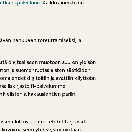
utkain-palveluun
. Kaikki aineisto on
ttävän hankkeen toteuttamiseksi, ja
östä digitaaliseen muotoon suuren yleisön
ioston ja suomenruotsalaisten säätiöiden
malehdet digitoitiin ja avattiin käyttöön
nsalliskirjasto.fi-palvelumme
kielisten aikakauslehtien pariin
.
tavan ulottuvuuden. Lehdet tarjoavat
 elinvoimaiseen yhdistystoimintaan.