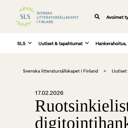
Avoimet t
SLS
Uutiset & tapahtumat
Hankerahoitus, 
Svenska litteratursällskapet i Finland
>
Uutiset
17.02.2026
Ruotsinkielis
digitointihan