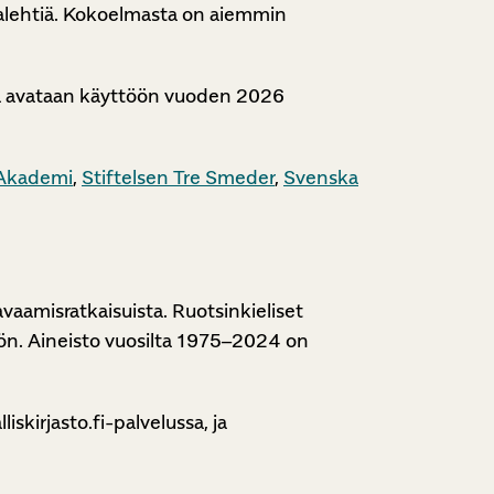
juhlalehtiä. Kokoelmasta on aiemmin
ita avataan käyttöön vuoden 2026
 Akademi
,
Stiftelsen Tre Smeder
,
Svenska
avaamisratkaisuista. Ruotsinkieliset
ön. Aineisto vuosilta 1975–2024 on
skirjasto.fi-palvelussa, ja