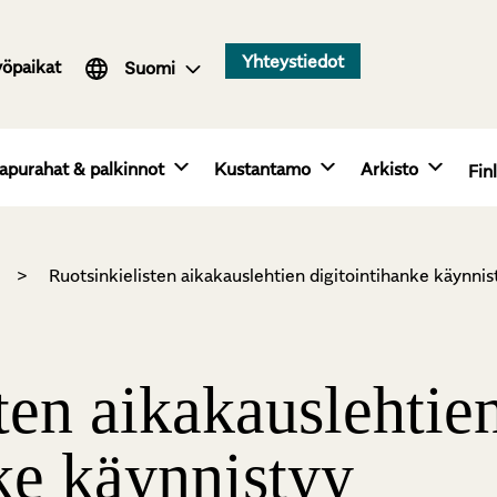
Svenska
Yhteystiedot
yöpaikat
English
Suomi
apurahat & palkinnot
Kustantamo
Arkisto
Fin
>
Ruotsinkielisten aikakauslehtien digitointihanke käynnis
ten aikakauslehtie
ke käynnistyy