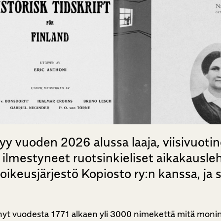
yy vuoden 2026 alussa laaja, viisivuotin
 ilmestyneet ruotsinkieliset aikakausl
oikeusjärjestö Kopiosto ry:n kanssa, ja s
nyt vuodesta 1771 alkaen yli 3000 nimekettä mitä moninais