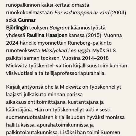
runopalkinnon kaksi kertaa: omasta
runokokoelmastaan
För vad kroppen är värd
(2004)
sekä
Gunnar
Björlingin
teoksen
Solgrönt
käännöstyöstä
yhdessä
Pauliina Haasjoen
kanssa (2015). Vuonna
2024 hänelle myönnettiin Runeberg-palkinto
runoteoksesta
Misslyckad i en uggla
. Myös SLS
palkitsi saman teoksen. Vuosina 2014–2018
Mickwitz työskenteli valtion kirjallisuustoimikunnan
viisivuotisella taiteilijaprofessoriapurahalla.
Kirjailijantyönsä ohella Mickwitz on työskennellyt
laajasti julkaisutoiminnan parissa
aikakauslehtitoimittajana, kustantajana ja
kääntäjänä. Hän on työskennellyt aktiivisesti
suomenruotsalaisen kirjallisuuden hyväksi monissa
hallituksissa, apurahatoimikunnissa ja
palkintolautakunnissa. Lisäksi hän toimi Suomen