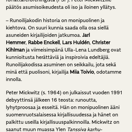
päätös asumisoikeudesta oli iso ja iloinen yllätys.
– Runoilijakodin historia on monipuolinen ja
kiehtova. On suuri kunnia saada olla osa siellä
asuneiden kirjailijoiden jatkumoa.
Jarl
Hemmer
,
Rabbe Enckell
,
Lars Huldén
,
Christer
Kihlman
ja viimeisimpänä Ulla-Lena Lundberg ovat
kunnioitusta herättäviä ja inspiroivia edeltäjiä.
Runoilijakodissa asuminen on seikkailu, jota sekä
minä että puolisoni, kirjailija
Miia Toivio
, odotamme
innolla.
Peter Mickwitz (s. 1964) on julkaissut vuoden 1991
debyyttinsä jälkeen 16 teosta: runoutta,
lyhytproosaa ja esseitä. Hän on monipuolinen ääni
suomenruotsalaisessa kirjallisuudessa ja hänet on
palkittu useilla kirjallisuuspalkinnoilla. Mickwitz on
saanut muun muassa Ylen
Tanssiva karhu
-