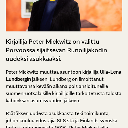
Kirjailija Peter Mickwitz on valittu
Porvoossa sijaitsevan Runoilijakodin
uudeksi asukkaaksi.
Peter Mickwitz muuttaa asuntoon kirjailija
Ulla-Lena
Lundbergin
jälkeen. Lundberg on ilmoittanut
muuttavansa kevään aikana pois ansioituneille
suomenruotsalaisille kirjailijoille tarkoitetusta talosta
kahdeksan asumisvuoden jälkeen.
Päätöksen uudesta asukkaasta teki toimikunta,
johon kuuluu edustajia SLS:stä ja Finlands svenska
författareföreningistä (FSF). Peter Mickwitzille