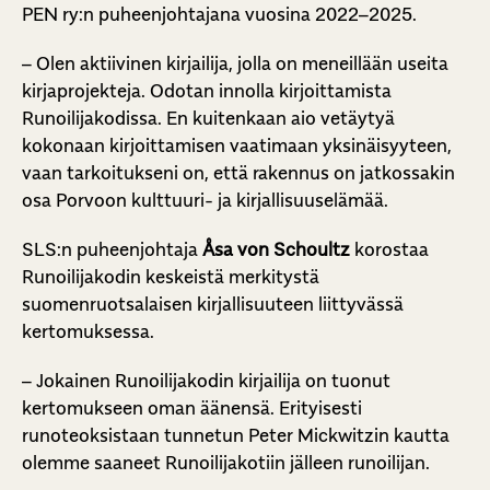
PEN ry:n puheenjohtajana vuosina 2022–2025.
– Olen aktiivinen kirjailija, jolla on meneillään useita
kirjaprojekteja. Odotan innolla kirjoittamista
Runoilijakodissa. En kuitenkaan aio vetäytyä
kokonaan kirjoittamisen vaatimaan yksinäisyyteen,
vaan tarkoitukseni on, että rakennus on jatkossakin
osa Porvoon kulttuuri- ja kirjallisuuselämää.
SLS:n puheenjohtaja
Åsa von Schoultz
korostaa
Runoilijakodin keskeistä merkitystä
suomenruotsalaisen kirjallisuuteen liittyvässä
kertomuksessa.
– Jokainen Runoilijakodin kirjailija on tuonut
kertomukseen oman äänensä. Erityisesti
runoteoksistaan tunnetun Peter Mickwitzin kautta
olemme saaneet Runoilijakotiin jälleen runoilijan.