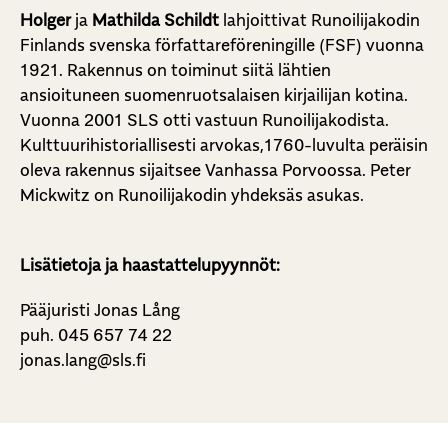
Holger
ja
Mathilda Schildt
lahjoittivat Runoilijakodin
Finlands svenska författareföreningille (FSF) vuonna
1921. Rakennus on toiminut siitä lähtien
ansioituneen suomenruotsalaisen kirjailijan kotina.
Vuonna 2001 SLS otti vastuun Runoilijakodista.
Kulttuurihistoriallisesti arvokas,1760-luvulta peräisin
oleva rakennus sijaitsee Vanhassa Porvoossa. Peter
Mickwitz on Runoilijakodin yhdeksäs asukas.
Lisätietoja ja haastattelupyynnöt:
Pääjuristi Jonas Lång
puh. 045 657 74 22
jonas.lang@sls.fi