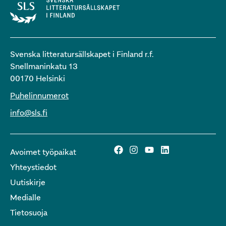
Svenska litteratursällskapet i Finland r.f.
Snellmaninkatu 13
00170 Helsinki
Puhelinnumerot
info@sls.fi
Avoimet työpaikat
Yhteystiedot
Uutiskirje
Medialle
Tietosuoja