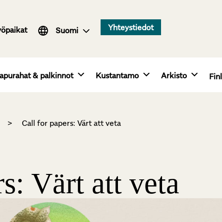
Svenska
Yhteystiedot
yöpaikat
English
Suomi
apurahat & palkinnot
Kustantamo
Arkisto
Fin
>
Call for papers: Värt att veta
s: Värt att veta