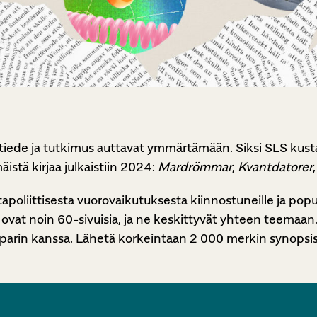
ede ja tutkimus auttavat ymmärtämään. Siksi SLS kustanta
äistä kirjaa julkaistiin 2024:
Mardrömmar
,
Kvantdatorer
poliittisesta vuorovaikutuksesta kiinnostuneille ja popula
jat ovat noin 60-sivuisia, ja ne keskittyvät yhteen teemaan. 
japarin kanssa. Lähetä korkeintaan 2 000 merkin synopsi