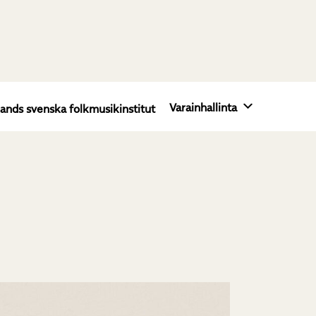
Varainhallinta
lands svenska folkmusikinstitut