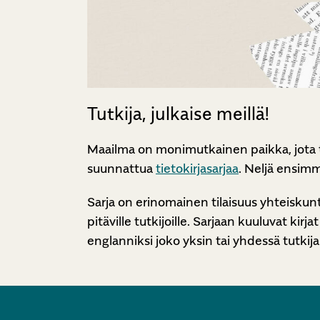
Tutkija, julkaise meillä!
Maailma on monimutkainen paikka, jota ti
suunnattua
tietokirjasarjaa
. Neljä ensimm
Sarja on erinomainen tilaisuus yhteiskunta
pitäville tutkijoille. Sarjaan kuuluvat kir
englanniksi joko yksin tai yhdessä tutki