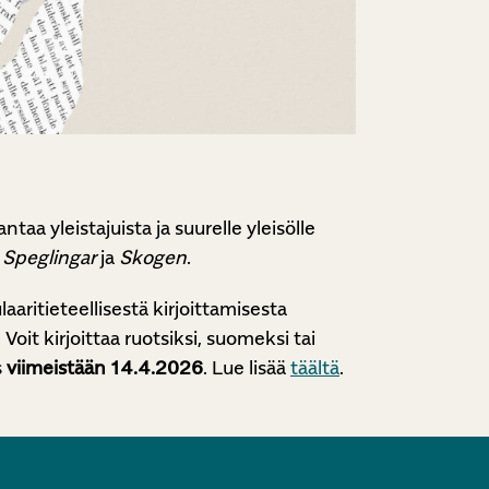
a yleistajuista ja suurelle yleisölle
,
Speglingar
ja
Skogen
.
aritieteellisestä kirjoittamisesta
Voit kirjoittaa ruotsiksi, suomeksi tai
s
viimeistään 14.4.2026
. Lue lisää
täältä
.