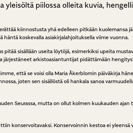
eisöltä piilossa olleita kuvia, hengelli
ättää kiinnostusta yhä edelleen pitkään kuolemansa jälk
ä häntä koskevalla asiakirjalahjoituksella viime vuonna.
s pitää sisällään useita löytöjä, esimerkiksi upeita mustav
stoa järjestäneet arkistoasiantuntijat pidättämään hengitys
imme, että se voisi olla Maria Åkerblomin päiväkirja hän
unnossa, joten sen sisällöstä oli hankala sanoa varmuudell
suuden Seurassa, mutta on ollut kolmen kuukauden ajan 
ttiin konservoitavaksi. Konservoinnin kestoa ei yleensä v