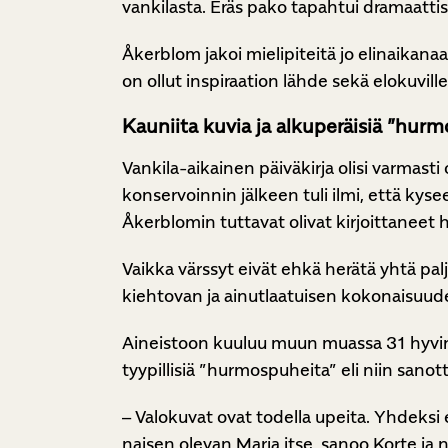
vankilasta. Eräs pako tapahtui dramaattis
Åkerblom jakoi mielipiteitä jo elinaikan
on ollut inspiraation lähde sekä elokuville,
Kauniita kuvia ja alkuperäisiä
”hurm
Vankila-aikainen päiväkirja olisi varmast
konservoinnin jälkeen tuli ilmi, että kyse
Åkerblomin tuttavat olivat kirjoittaneet h
Vaikka värssyt eivät ehkä herätä yhtä pa
kiehtovan ja ainutlaatuisen kokonaisuude
Aineistoon kuuluu muun muassa 31 hyvin s
tyypillisiä ”hurmospuheita” eli niin sanot
– Valokuvat ovat todella upeita. Yhdeksi
naisen olevan Maria itse, sanoo Korte ja 