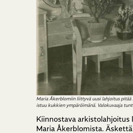
Maria Åkerblomiin liittyvä uusi lahjoitus pitä
istuu kukkien ympäröimänä. Valokuvaaja tunte
Kiinnostava arkistolahjoitus 
Maria Åkerblomista. Äskettä