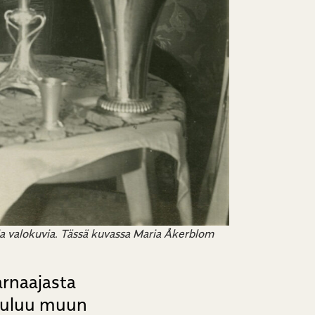
hoja valokuvia. Tässä kuvassa Maria Åkerblom
arnaajasta
kuuluu muun