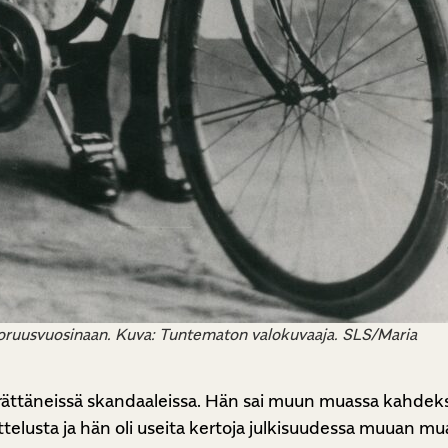
ruusvuosinaan. Kuva: Tuntematon valokuvaaja. SLS/Maria
herättäneissä skandaaleissa. Hän sai muun muassa kahde
lusta ja hän oli useita kertoja julkisuudessa muuan m