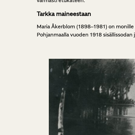
varmasti etukäteen.
Tarkka maineestaan
Maria Åkerblom (1898–1981) on monille tutt
Pohjanmaalla vuoden 1918 sisällissodan 