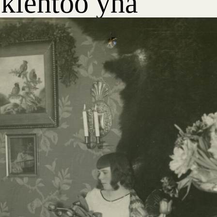
 kiehtoo yhä