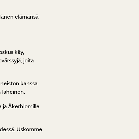
. Hänen elämänsä
oskus käy,
värssyjä, joita
aineiston kanssa
 läheinen.
 ja Åkerblomille
en edessä. Uskomme