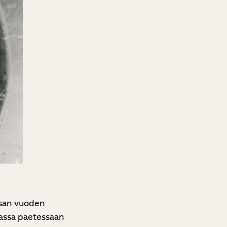
ksan vuoden
uassa paetessaan