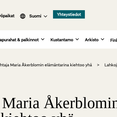
Svenska
Yhteystiedot
yöpaikat
English
Suomi
apurahat & palkinnot
Kustantamo
Arkisto
Fin
htaja Maria Åkerblomin elämäntarina kiehtoo yhä
>
Lahkoj
 Maria Åkerblomi