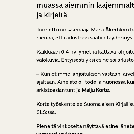
muassa aiemmin laajemmalta yl
ja kirjeitä.
Tunnettu unisaarnaaja Maria Åkerblom her
hienoa, että arkistoon saatiin täydennyst
Kaikkiaan 0,4 hyllymetriä kattava lahjoitu
valokuvia. Erityisesti yksi esine sai arki
– Kun otimme lahjoituksen vastaan, arvel
ajaltaan. Aineisto oli todella huonossa k
arkistoasiantuntija
Maiju Korte
.
Korte työskentelee Suomalaisen Kirjalli
SLS:ssä.
Pieneltä vihkoselta näyttävä esine lähete