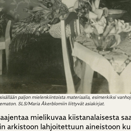
ä sisällään paljon mielenkiintoista materiaalia, esimerkiksi van
maton. SLS/Maria Åkerblomiin liittyvät asiakirjat.
laajentaa mielikuvaa kiistanalaisesta sa
in arkistoon lahjoitettuun aineistoon 