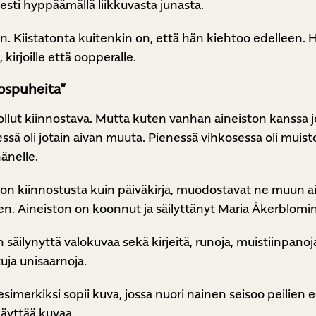
esti hyppäämällä liikkuvasta junasta.
aan. Kiistatonta kuitenkin on, että hän kiehtoo edelleen
 kirjoille että oopperalle.
ospuheita”
i ollut kiinnostava. Mutta kuten vanhan aineiston kanssa j
essä oli jotain aivan muuta. Pienessä vihkosessa oli muisto
änelle.
ljon kiinnostusta kuin päiväkirja, muodostavat ne muun 
n. Aineiston on koonnut ja säilyttänyt Maria Åkerblomin
äilynyttä valokuvaa sekä kirjeitä, runoja, muistiinpanoja
tuja unisaarnoja.
 esimerkiksi sopii kuva, jossa nuori nainen seisoo peili
näyttää kuvaa.