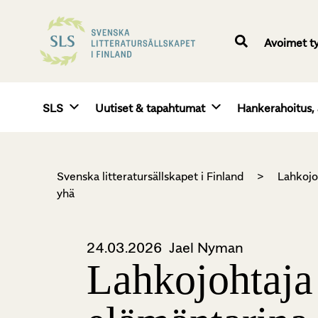
Avoimet t
SLS
Uutiset & tapahtumat
Hankerahoitus, 
Svenska litteratursällskapet i Finland
>
Lahkojo
yhä
24.03.2026
Jael Nyman
Lahkojohtaja