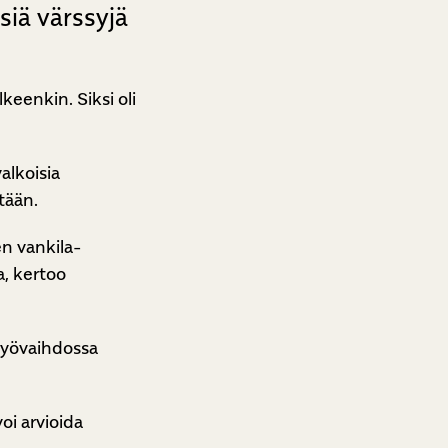
siä värssyjä
eenkin. Siksi oli
alkoisia
tään.
en vankila-
a, kertoo
työvaihdossa
oi arvioida