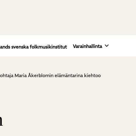
Varainhallinta
lands svenska folkmusikinstitut
ohtaja Maria Åkerblomin elämäntarina kiehtoo
n