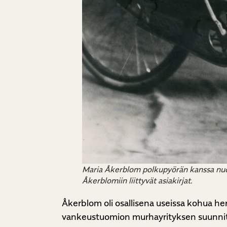
Maria Åkerblom polkupyörän kanssa nuo
Åkerblomiin liittyvät asiakirjat.
Åkerblom oli osallisena useissa kohua 
vankeustuomion murhayrityksen suunnitte