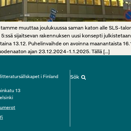
ntamme muuttaa joulukuussa saman katon alle SLS-talo
 5:ssä sijaitsevan rakennuksen uusi konsepti julkistetaa
ntaina 13.12. Puhelinvaihde on avoinna maanantaista 16.1
uodenaaton ajan 23.12.2024-1.1.2025. Tällä […]
itteratursällskapet i Finland
inkatu 13
lsinki
numerot
fi