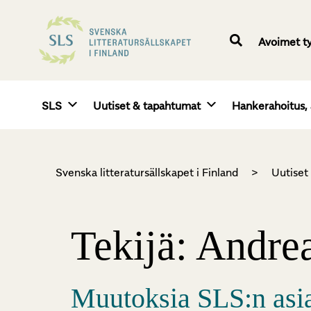
Avoimet t
SLS
Uutiset & tapahtumat
Hankerahoitus, 
Svenska litteratursällskapet i Finland
>
Uutiset
Tekijä:
Andrea
Muutoksia SLS:n asia