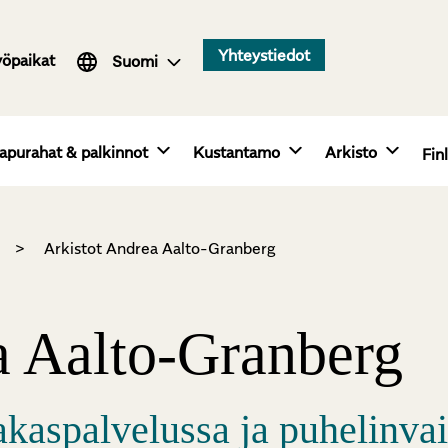
Svenska
Yhteystiedot
yöpaikat
English
Suomi
apurahat & palkinnot
Kustantamo
Arkisto
Fin
>
Arkistot Andrea Aalto-Granberg
 Aalto-Granberg
kaspalvelussa ja puhelinvai