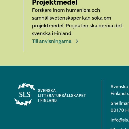
Projektmedel
Forskare inom humaniora och
samhällsvetenskaper kan söka om
projektmedel. Projekten ska beröra det
svenska i Finland.
Till anvisningarna
Svenska l
Finland r.
Snellma
00170 He
info@sls.