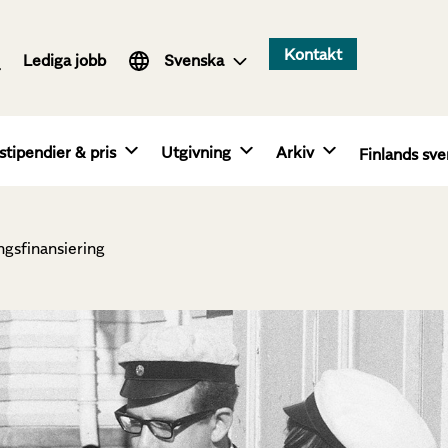
Suomi
Kontakt
Lediga jobb
English
Svenska
stipendier & pris
Utgivning
Arkiv
Finlands sve
ngsfinansiering