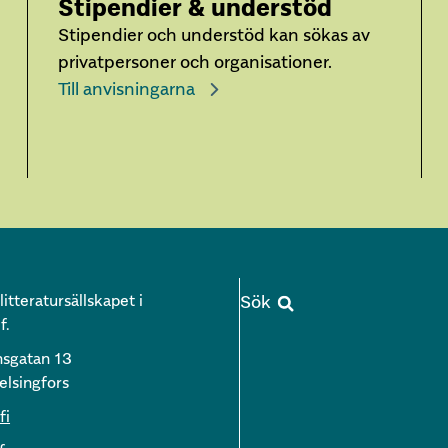
Stipendier & understöd
Stipendier och understöd kan sökas av
privatpersoner och organisationer.
Till anvisningarna
itteratursällskapet i
f.
nsgatan 13
lsingfors
fi