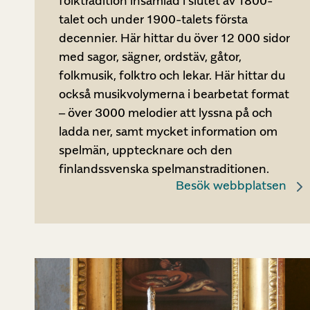
folktradition insamlad i slutet av 1800-
talet och under 1900-talets första
decennier. Här hittar du över 12 000 sidor
med sagor, sägner, ordstäv, gåtor,
folkmusik, folktro och lekar. Här hittar du
också musikvolymerna i bearbetat format
– över 3000 melodier att lyssna på och
ladda ner, samt mycket information om
spelmän, upptecknare och den
finlandssvenska spelmanstraditionen.
Besök webbplatsen