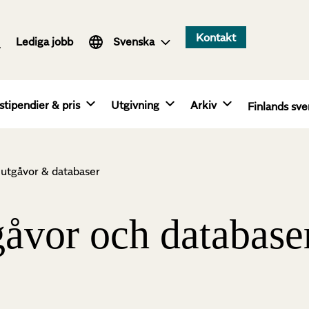
Suomi
Kontakt
Lediga jobb
English
Svenska
stipendier & pris
Utgivning
Arkiv
Finlands sve
a utgåvor & databaser
gåvor och database