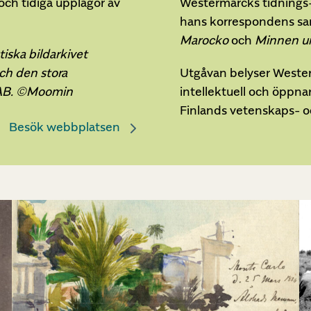
och tidiga upplagor av
Westermarcks tidnings- 
hans korrespondens sam
Marocko
och
Minnen ur 
iska bildarkivet
ch den stora
Utgåvan belyser Westerm
ÅAB. ©Moomin
intellektuell och öppnar
Finlands vetenskaps- oc
Besök webbplatsen