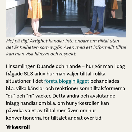
Hej på dig! Artighet handlar inte enbart om tilltal utan
det är helheten som avgör. Även med ett informellt tilltal
kan man visa hänsyn och respekt.
I insamlingen Duande och niande – hur gör man i dag
frågade SLS arkiv hur man väljer tilltal i olika
situationer. I det
första blogginlägget
behandlades
bl.a. vilka känslor och reaktioner som tilltalsformerna
”du” och ”ni” väcker. Detta andra och avslutande
inlägg handlar om bl.a. om hur yrkesrollen kan
påverka valet av tilltal men även om hur
konventionerna för tilltalet ändrat över tid.
Yrkesroll