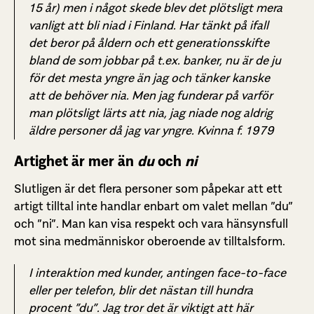
15 år) men i något skede blev det plötsligt mera
vanligt att bli niad i Finland. Har tänkt på ifall
det beror på åldern och ett generationsskifte
bland de som jobbar på t.ex. banker, nu är de ju
för det mesta yngre än jag och tänker kanske
att de behöver nia. Men jag funderar på varför
man plötsligt lärts att nia, jag niade nog aldrig
äldre personer då jag var yngre. Kvinna f. 1979
Artighet är mer än
du
och
ni
Slutligen är det flera personer som påpekar att ett
artigt tilltal inte handlar enbart om valet mellan ”du”
och ”ni”. Man kan visa respekt och vara hänsynsfull
mot sina medmänniskor oberoende av tilltalsform.
I interaktion med kunder, antingen face-to-face
eller per telefon, blir det nästan till hundra
procent ”du”. Jag tror det är viktigt att här