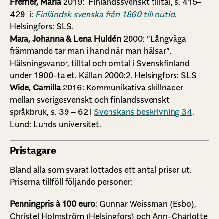
Fremer, Maria
2019: Finlandssvenskt tilltal, s. 415–
429 i:
Finländsk svenska från 1860 till nutid
.
Helsingfors: SLS.
Mara, Johanna & Lena Huldén
2000: ”Långväga
främmande tar man i hand när man hälsar”.
Hälsningsvanor, tilltal och omtal i Svenskfinland
under 1900-talet. Källan 2000:2. Helsingfors: SLS.
Wide, Camilla
2016: Kommunikativa skillnader
mellan sverigesvenskt och finlandssvenskt
språkbruk, s. 39 – 62 i
Svenskans beskrivning 34
.
Lund: Lunds universitet.
Pristagare
Bland alla som svarat lottades ett antal priser ut.
Priserna tillföll följande personer:
Penningpris à 100 euro
: Gunnar Weissman (Esbo),
Christel Holmström (Helsingfors) och Ann-Charlotte