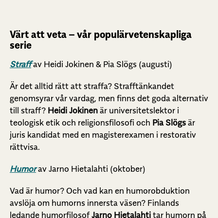
Värt att veta – vår populärvetenskapliga
serie
Straff
av Heidi Jokinen & Pia Slögs (augusti)
Är det alltid rätt att straffa? Strafftänkandet
genomsyrar vår vardag, men finns det goda alternativ
till straff?
Heidi Jokinen
är universitetslektor i
teologisk etik och religionsfilosofi och
Pia Slögs
är
juris kandidat med en magisterexamen i restorativ
rättvisa.
Humor
av Jarno Hietalahti (oktober)
Vad är humor? Och vad kan en humorobduktion
avslöja om humorns innersta väsen? Finlands
ledande humorfilosof
Jarno Hietalahti
tar humorn på