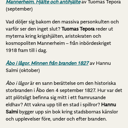
Mannerheim. Hjälte och antihjälte
av Tuomas Tepora
(september)
Vad döljer sig bakom den massiva personkulten och
varför ser den inget slut?
Tuomas Tepora
reder ut
myterna kring krigshjälten, aristokraten och
kosmopoliten Mannerheim – från inbördeskriget
1918 fram till i dag.
Åbo i lågor. Minnen från branden 1827
av Hannu
Salmi (oktober)
Åbo i lågor
är en sann berättelse om den historiska
storbranden i Åbo den 4 september 1827. Hur var det
att plötsligt befinna sig mitt i ett framrusande
eldhav? Att vakna upp till en stad i spillror?
Hannu
Salmi
bygger upp sin bok kring stadsbornas känslor
och upplevelser före, under och efter branden.