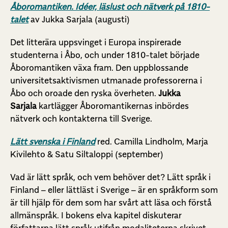
Åboromantiken. Idéer, läslust och nätverk på 1810-
talet
av
Jukka Sarjala (augusti)
Det litterära uppsvinget i Europa inspirerade
studenterna i Åbo, och under 1810-talet började
Åboromantiken växa fram. Den uppblossande
universitetsaktivismen utmanade professorerna i
Åbo och oroade den ryska överheten.
Jukka
Sarjala
kartlägger Åboromantikernas inbördes
nätverk och kontakterna till Sverige.
Lätt svenska i Finland
red. Camilla Lindholm, Marja
Kivilehto & Satu Siltaloppi (september)
Vad är lätt språk, och vem behöver det? Lätt språk i
Finland – eller lättläst i Sverige – är en språkform som
är till hjälp för dem som har svårt att läsa och förstå
allmänspråk. I bokens elva kapitel diskuterar
författarna lätt språk utifrån modaliteterna skrivet,