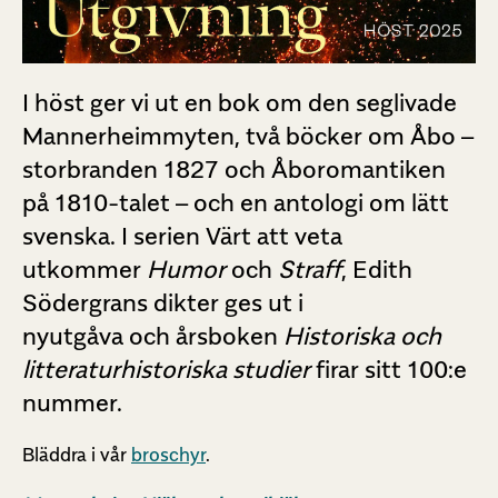
I höst ger vi ut en bok om den seglivade
Mannerheimmyten, två böcker om Åbo –
storbranden 1827 och Åboromantiken
på 1810-talet – och en antologi om lätt
svenska. I serien Värt att veta
utkommer
Humor
och
Straff
, Edith
Södergrans dikter ges ut i
nyutgåva
och
årsboken
Historiska och
litteraturhistoriska
studier
firar sitt 100:e
nummer.
Bläddra i vår
broschyr
.