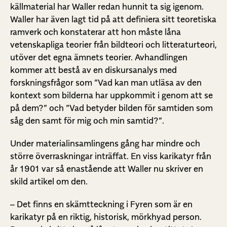
källmaterial har Waller redan hunnit ta sig igenom.
Waller har även lagt tid på att definiera sitt teoretiska
ramverk och konstaterar att hon måste låna
vetenskapliga teorier från bildteori och litteraturteori,
utöver det egna ämnets teorier. Avhandlingen
kommer att bestå av en diskursanalys med
forskningsfrågor som ”Vad kan man utläsa av den
kontext som bilderna har uppkommit i genom att se
på dem?” och ”Vad betyder bilden för samtiden som
såg den samt för mig och min samtid?”.
Under materialinsamlingens gång har mindre och
större överraskningar inträffat.
En viss karikatyr från
år 1901 var så enastående att Waller nu skriver en
skild artikel om den.
– Det finns en skämtteckning i Fyren som är en
karikatyr på en riktig, historisk, mörkhyad person.