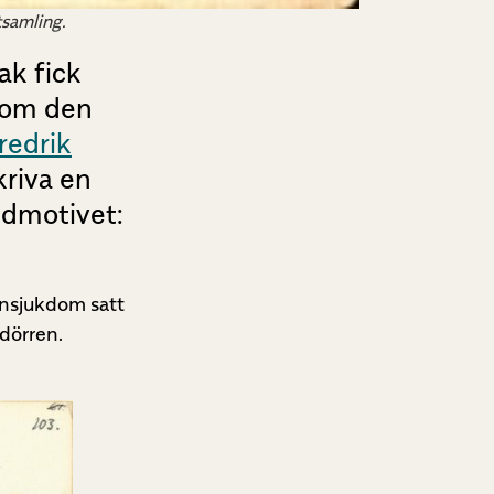
tsamling.
ak fick
s om den
redrik
riva en
ledmotivet:
onsjukdom satt
 dörren.