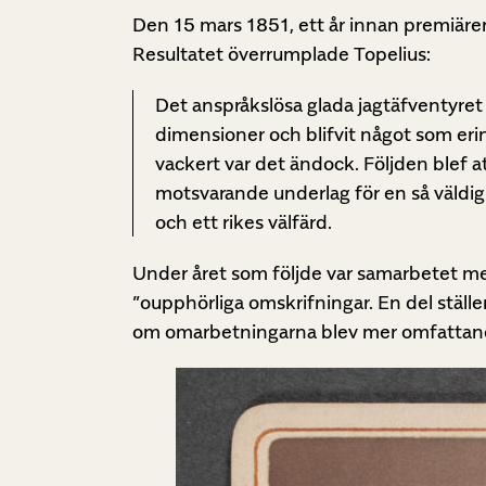
Den 15 mars 1851, ett år innan premiären
Resultatet överrumplade Topelius:
Det anspråkslösa glada jagtäfventyret 
dimensioner och blifvit något som erin
vackert var det ändock. Följden blef 
motsvarande underlag för en så väldig 
och ett rikes välfärd.
Under året som följde var samarbetet mel
”oupphörliga omskrifningar. En del ställ
om omarbetningarna blev mer omfattande