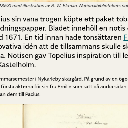
(1853) med illustration av R. W. Ekman. Nationalbibliotekets no
ius sin vana trogen köpte ett paket tob
idningspapper. Bladet innehöll en noti
d 1671. En tid innan hade tonsättaren
F
tiva idén att de tillsammans skulle sk
. Notisen gav Topelius inspiration till 
 Kastelholm.
sommarsemester i Nykarleby skärgård. På grund av en ög
första akterna för sin fru Emilie som satt på andra sidan
an dem till Pacius.