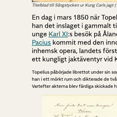
Titelblad till Sångstycken ur Kung Carls jagt 
En dag i mars 1850 när Topel
han det inslaget i gammalt t
unge
Karl XI
:s besök på Ålan
Pacius
kommit med den innova
inhemsk opera, landets första
ett kungligt jaktäventyr vid
Topelius påbörjade librettot under sin 
han i ett mörkt rum och dikterade de två 
Vartefter akterna blev färdiga skickade h