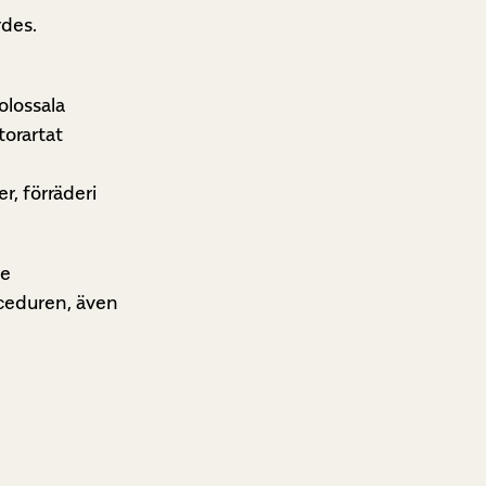
rdes.
olossala
torartat
r, förräderi
de
oceduren, även