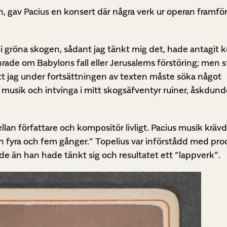
, gav Pacius en konsert där några verk ur operan framfö
i gröna skogen, sådant jag tänkt mig det, hade antagit k
rade om Babylons fall eller Jerusalems förstöring; men s
att jag under fortsättningen av texten måste söka något
musik och intvinga i mitt skogsäfventyr ruiner, åskdunde
lan författare och kompositör livligt. Pacius musik kräv
en fyra och fem gånger.” Topelius var införstådd med pr
 än han hade tänkt sig och resultatet ett ”lappverk”.