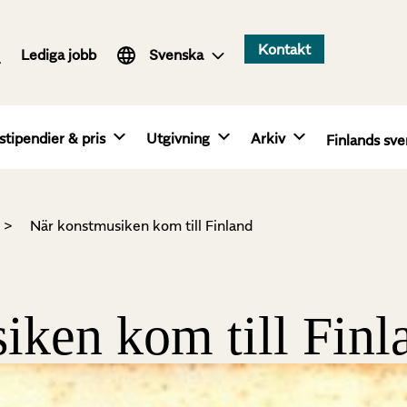
Suomi
Kontakt
Lediga jobb
English
Svenska
stipendier & pris
Utgivning
Arkiv
Finlands sve
>
När konstmusiken kom till Finland
iken kom till Finl