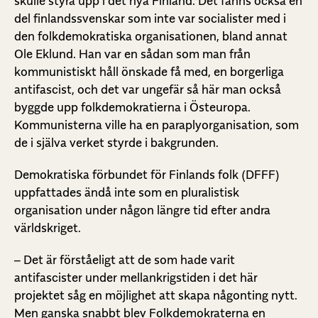
skulle styra upp i det nya Finland. Det fanns också en
del finlandssvenskar som inte var socialister med i
den folkdemokratiska organisationen, bland annat
Ole Eklund. Han var en sådan som man från
kommunistiskt håll önskade få med, en borgerliga
antifascist, och det var ungefär så här man också
byggde upp folkdemokratierna i Östeuropa.
Kommunisterna ville ha en paraplyorganisation, som
de i själva verket styrde i bakgrunden.
Demokratiska förbundet för Finlands folk (DFFF)
uppfattades ändå inte som en pluralistisk
organisation under någon längre tid efter andra
världskriget.
– Det är förståeligt att de som hade varit
antifascister under mellankrigstiden i det här
projektet såg en möjlighet att skapa någonting nytt.
Men ganska snabbt blev Folkdemokraterna en