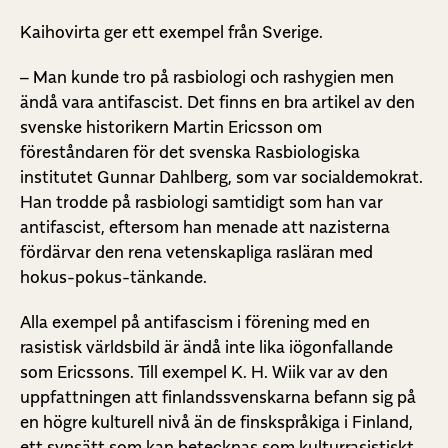
Kaihovirta ger ett exempel från Sverige.
– Man kunde tro på rasbiologi och rashygien men
ändå vara antifascist. Det finns en bra artikel av den
svenske historikern Martin Ericsson om
föreståndaren för det svenska Rasbiologiska
institutet Gunnar Dahlberg, som var socialdemokrat.
Han trodde på rasbiologi samtidigt som han var
antifascist, eftersom han menade att nazisterna
fördärvar den rena vetenskapliga rasläran med
hokus-pokus-tänkande.
Alla exempel på antifascism i förening med en
rasistisk världsbild är ändå inte lika iögonfallande
som Ericssons. Till exempel K. H. Wiik var av den
uppfattningen att finlandssvenskarna befann sig på
en högre kulturell nivå än de finskspråkiga i Finland,
ett synsätt som kan betecknas som kulturrasistiskt.