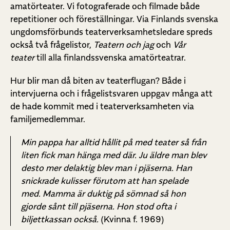
amatörteater. Vi fotograferade och filmade både
repetitioner och föreställningar. Via Finlands svenska
ungdomsförbunds teaterverksamhetsledare spreds
också två frågelistor,
Teatern och jag
och
Vår
teater
till alla finlandssvenska amatörteatrar.
Hur blir man då biten av teaterflugan? Både i
intervjuerna och i frågelistsvaren uppgav många att
de hade kommit med i teaterverksamheten via
familjemedlemmar.
Min pappa har alltid hållit på med teater så från
liten fick man hänga med där. Ju äldre man blev
desto mer delaktig blev man i pjäserna. Han
snickrade kulisser förutom att han spelade
med. Mamma är duktig på sömnad så hon
gjorde sånt till pjäserna. Hon stod ofta i
biljettkassan också.
(Kvinna f. 1969)