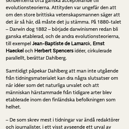
skribenterna ofta ganska accepterande till
evolutionsteorierna. Attityden var ungefär den att
om den store brittiska vetenskapsmannen säger att
det är så här, då måste det ju stämma. På 1880-talet
– Darwin dog 1882 – började darwinismen redan bli
ganska etablerad, och de andra evolutionsteorierna,
till exempel
Jean-Baptiste de Lamarc
k,
Ernst
Haeckel
och
Herbert Spencers
idéer, cirkulerade
parallellt, berättar Dahlberg.
Samtidigt påpekar Dahlberg att man inte utgående
från tidningsmaterialet kan dra några slutsatser om
när idéer som det naturliga urvalet och att
människan härstammade från tidigare arter blev
etablerade inom den finländska befolkningen som
helhet.
– De som skrev mest i tidningar var ändå redaktörer
och journalister, i ett visst avseende ett urval av