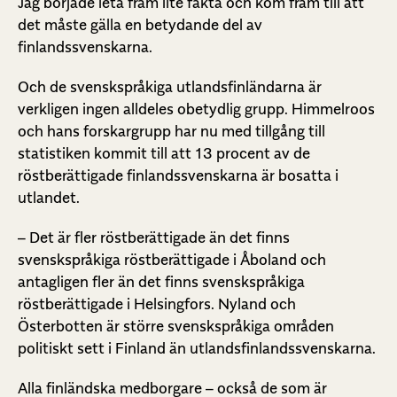
Jag började leta fram lite fakta och kom fram till att
det måste gälla en betydande del av
finlandssvenskarna.
Och de svenskspråkiga utlandsfinländarna är
verkligen ingen alldeles obetydlig grupp. Himmelroos
och hans forskargrupp har nu med tillgång till
statistiken kommit till att 13 procent av de
röstberättigade finlandssvenskarna är bosatta i
utlandet.
– Det är fler röstberättigade än det finns
svenskspråkiga röstberättigade i Åboland och
antagligen fler än det finns svenskspråkiga
röstberättigade i Helsingfors. Nyland och
Österbotten är större svenskspråkiga områden
politiskt sett i Finland än utlandsfinlandssvenskarna.
Alla finländska medborgare – också de som är