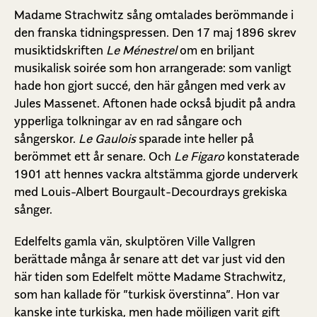
Madame Strachwitz sång omtalades berömmande i
den franska tidningspressen. Den 17 maj 1896 skrev
musiktidskriften
Le Ménestrel
om en briljant
musikalisk soirée som hon arrangerade: som vanligt
hade hon gjort succé, den här gången med verk av
Jules Massenet. Aftonen hade också bjudit på andra
ypperliga tolkningar av en rad sångare och
sångerskor.
Le Gaulois
sparade inte heller på
berömmet ett år senare. Och
Le Figaro
konstaterade
1901 att hennes vackra altstämma gjorde underverk
med Louis-Albert Bourgault-Decourdrays grekiska
sånger.
Edelfelts gamla vän, skulptören Ville Vallgren
berättade många år senare att det var just vid den
här tiden som Edelfelt mötte Madame Strachwitz,
som han kallade för ”turkisk överstinna”. Hon var
kanske inte turkiska, men hade möjligen varit gift