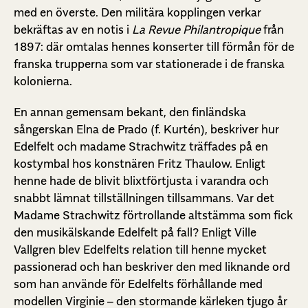
med en överste. Den militära kopplingen verkar
bekräftas av en notis i
La Revue Philantropique
från
1897: där omtalas hennes konserter till förmån för de
franska trupperna som var stationerade i de franska
kolonierna.
En annan gemensam bekant, den finländska
sångerskan Elna de Prado (f. Kurtén), beskriver hur
Edelfelt och madame Strachwitz träffades på en
kostymbal hos konstnären Fritz Thaulow. Enligt
henne hade de blivit blixtförtjusta i varandra och
snabbt lämnat tillställningen tillsammans. Var det
Madame Strachwitz förtrollande altstämma som fick
den musikälskande Edelfelt på fall? Enligt Ville
Vallgren blev Edelfelts relation till henne mycket
passionerad och han beskriver den med liknande ord
som han använde för Edelfelts förhållande med
modellen Virginie – den stormande kärleken tjugo år