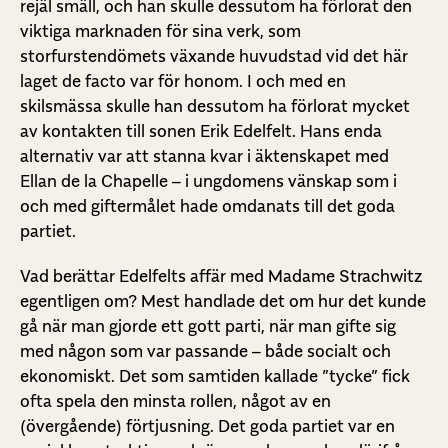
rejäl smäll, och han skulle dessutom ha förlorat den
viktiga marknaden för sina verk, som
storfurstendömets växande huvudstad vid det här
laget de facto var för honom. I och med en
skilsmässa skulle han dessutom ha förlorat mycket
av kontakten till sonen Erik Edelfelt. Hans enda
alternativ var att stanna kvar i äktenskapet med
Ellan de la Chapelle – i ungdomens vänskap som i
och med giftermålet hade omdanats till det goda
partiet.
Vad berättar Edelfelts affär med Madame Strachwitz
egentligen om? Mest handlade det om hur det kunde
gå när man gjorde ett gott parti, när man gifte sig
med någon som var passande – både socialt och
ekonomiskt. Det som samtiden kallade ”tycke” fick
ofta spela den minsta rollen, något av en
(övergående) förtjusning. Det goda partiet var en