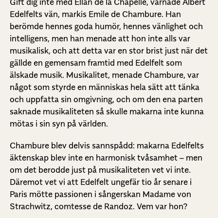
Gift dig inte med Ellan de la Chapelle, varnade Albert
Edelfelts vän, markis Emile de Chambure. Han
berömde hennes goda humör, hennes vänlighet och
intelligens, men han menade att hon inte alls var
musikalisk, och att detta var en stor brist just när det
gällde en gemensam framtid med Edelfelt som
älskade musik. Musikalitet, menade Chambure, var
något som styrde en människas hela sätt att tänka
och uppfatta sin omgivning, och om den ena parten
saknade musikaliteten så skulle makarna inte kunna
mötas i sin syn på världen.
Chambure blev delvis sannspådd: makarna Edelfelts
äktenskap blev inte en harmonisk tvåsamhet – men
om det berodde just på musikaliteten vet vi inte.
Däremot vet vi att Edelfelt ungefär tio år senare i
Paris mötte passionen i sångerskan Madame von
Strachwitz, comtesse de Randoz. Vem var hon?