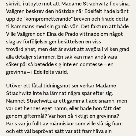
skrivit, i utbyte mot att Madame Strachwitz fick sina.
Vallgren beskrev den höstdag när Edelfelt hade bränt
upp de ”komprometterande” breven och firade detta
tillsammans med sin gamla vän. Det faktum att både
Ville Vallgren och Elna de Prado vittnade om något
slag av förföljelser ger berättelsen en viss
trovärdighet, men det är svårt att avgöra i vilken grad
alla detaljer stämmer. En sak kan man ändå vara
säker på: så betedde sig inte en comtesse – en
grevinna – i Edelfelts värld.
Utöver ett fåtal tidningsnotiser verkar Madame
Strachwitz inte ha lämnat några spår efter sig.
Namnet Strachwitz är ett gammalt adelsnamn, men
var det hennes eget namn, eller hade hon fått det
genom giftermål? Var hon på riktigt en grevinna?
Paris var ju fullt av människor som ville slå sig fram
och ett väl beprövat sätt var att framhäva sin