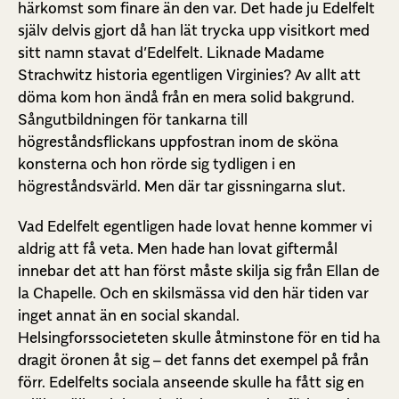
härkomst som finare än den var. Det hade ju Edelfelt
själv delvis gjort då han lät trycka upp visitkort med
sitt namn stavat d’Edelfelt. Liknade Madame
Strachwitz historia egentligen Virginies? Av allt att
döma kom hon ändå från en mera solid bakgrund.
Sångutbildningen för tankarna till
högreståndsflickans uppfostran inom de sköna
konsterna och hon rörde sig tydligen i en
högreståndsvärld. Men där tar gissningarna slut.
Vad Edelfelt egentligen hade lovat henne kommer vi
aldrig att få veta. Men hade han lovat giftermål
innebar det att han först måste skilja sig från Ellan de
la Chapelle. Och en skilsmässa vid den här tiden var
inget annat än en social skandal.
Helsingforssocieteten skulle åtminstone för en tid ha
dragit öronen åt sig – det fanns det exempel på från
förr. Edelfelts sociala anseende skulle ha fått sig en