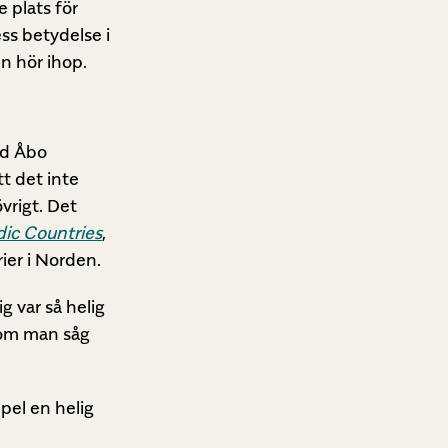
 plats för
ess betydelse i
n hör ihop.
id Åbo
t det inte
vrigt. Det
dic Countries
,
ier i Norden.
g var så helig
 som man såg
pel en helig