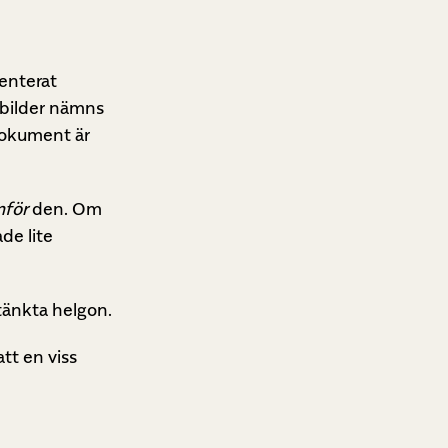
enterat
onbilder nämns
 dokument är
mför
den. Om
de lite
ltänkta helgon.
tt en viss