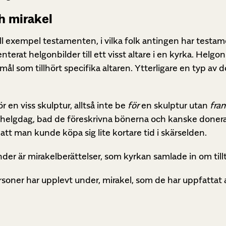
h mirakel
l exempel testamenten, i vilka folk antingen har testam
enterat helgonbilder till ett visst altare i en kyrka. Helg
mål som tillhört specifika altaren. Ytterligare en typ av
 en viss skulptur, alltså inte be
för
en skulptur utan
fra
 helgdag, bad de föreskrivna bönerna och kanske donera
att man kunde köpa sig lite kortare tid i skärselden.
nder är mirakelberättelser, som kyrkan samlade in om til
rsoner har upplevt under, mirakel, som de har uppfattat a