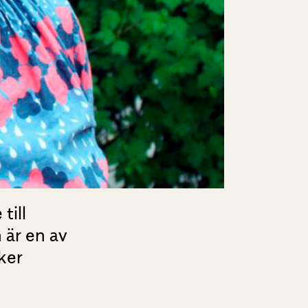
till
 är en av
ker