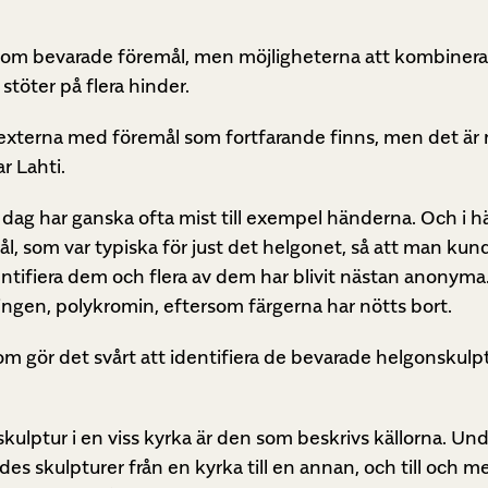
om bevarade föremål, men möjligheterna att kombinera d
töter på flera hinder.
texterna med föremål som fortfarande finns, men det är 
r Lahti.
 i dag har ganska ofta mist till exempel händerna. Och i
ål, som var typiska för just det helgonet, så att man ku
entifiera dem och flera av dem har blivit nästan anonyma
ningen, polykromin, eftersom färgerna har nötts bort.
 gör det svårt att identifiera de bevarade helgonskulp
skulptur i en viss kyrka är den som beskrivs källorna. Un
s skulpturer från en kyrka till en annan, och till och m