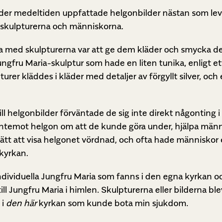
nder medeltiden uppfattade helgonbilder nästan som lev
n skulpturerna och människorna.
a med skulpturerna var att ge dem kläder och smycka dem
fru Maria-skulptur som hade en liten tunika, enligt ett
urer kläddes i kläder med detaljer av förgyllt silver, och
ll helgonbilder förväntade de sig inte direkt någonting 
ntemot helgon om att de kunde göra under, hjälpa männ
sätt att visa helgonet vördnad, och ofta hade människor 
 kyrkan.
dividuella Jungfru Maria som fanns i den egna kyrkan och
ll Jungfru Maria i himlen. Skulpturerna eller bilderna ble
 i
den här
kyrkan som kunde bota min sjukdom.