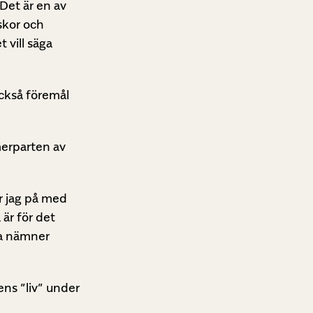
Det är en av
iskor och
 vill säga
också föremål
merparten av
er jag på med
är för det
ra nämner
ns ”liv” under