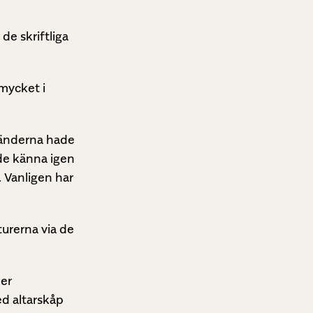
e skriftliga
mycket i
 händerna hade
nde känna igen
. Vanligen har
turerna via de
der
ed altarskåp