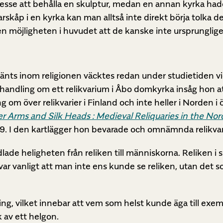
resse att behålla en skulptur, medan en annan kyrka hade
arskåp i en kyrka kan man alltså inte direkt börja tolka d
n möjligheten i huvudet att de kanske inte ursprunglige
vänts inom religionen väcktes redan under studietiden v
handling om ett relikvarium i Åbo domkyrka insåg hon at
om över relikvarier i Finland och inte heller i Norden i ö
er Arms and Silk Heads : Medieval Reliquaries in the Nor
9.
I den kartlägger hon bevarade och omnämnda relikvar
ade heligheten från reliken till människorna. Reliken i si
var vanligt att man inte ens kunde se reliken, utan det
ing, vilket innebar att vem som helst kunde äga till exem
k av ett helgon.