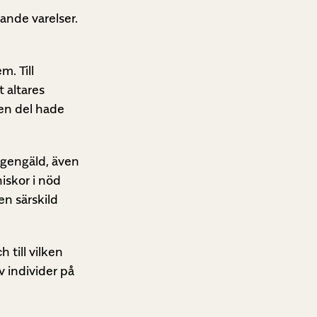
ande varelser.
. Till
 altares
 en del hade
i gengäld, även
iskor i nöd
en särskild
 till vilken
v individer på