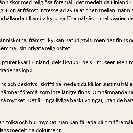
iskor med religiösa föremål i det medeltida Finland? 
ning. Hon är främst intresserad av relationen mellan männ
ållande till andra kyrkliga föremål såsom relikvarier, det
änniskorna, främst i kyrkan naturligtvis, men det finns 
mma i sin privata religiositet.
pturer kvar i Finland, dels i kyrkor, dels i museer. Men 
dradenas lopp.
ns och beskrivs i skriftliga medeltida källor. Just nu håll
om nämner föremål som inte längre finns. Omnämnandena 
så mycket. Det är inga livliga beskrivningar, utan de ba
an tolka och hur mycket man kan få reda på om föremåle
slags medeltida dokument.