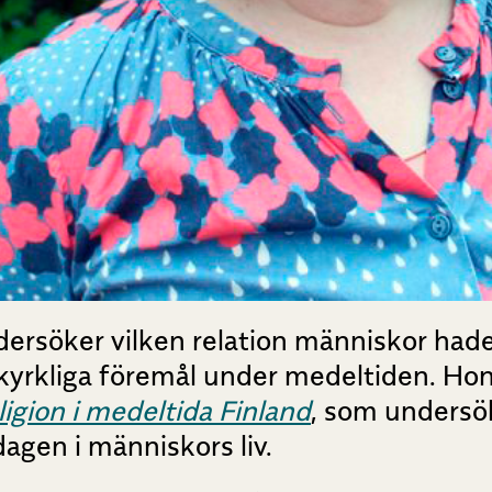
ersöker vilken relation människor hade 
kyrkliga föremål under medeltiden. Hon
ligion i medeltida Finland
, som undersö
dagen i människors liv.