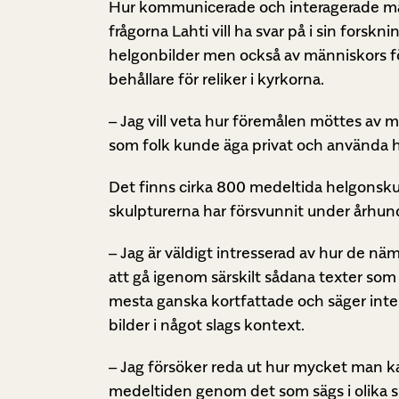
Hur kommunicerade och interagerade männ
frågorna Lahti vill ha svar på i sin forsk
helgonbilder men också av människors förh
behållare för reliker i kyrkorna.
– Jag vill veta hur föremålen möttes av m
som folk kunde äga privat och använda he
Det finns cirka 800 medeltida helgonskul
skulpturerna har försvunnit under århun
– Jag är väldigt intresserad av hur de näm
att gå igenom särskilt sådana texter s
mesta ganska kortfattade och säger inte 
bilder i något slags kontext.
– Jag försöker reda ut hur mycket man k
medeltiden genom det som sägs i olika 