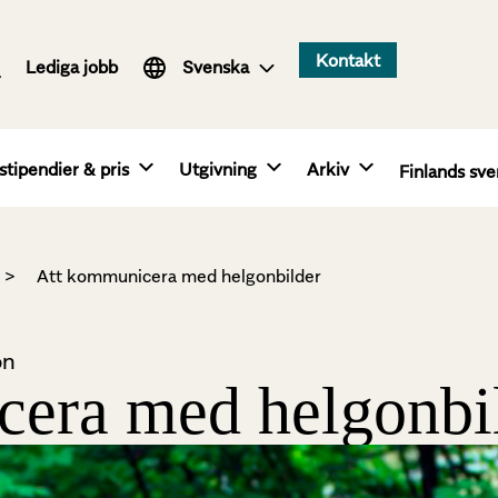
Suomi
Kontakt
Lediga jobb
English
Svenska
stipendier & pris
Utgivning
Arkiv
Finlands sve
>
Att kommunicera med helgonbilder
on
era med helgonbi