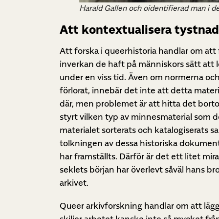
Harald Gallen och oidentifierad man i d
Att kontextualisera tystnad
Att forska i queerhistoria
handlar om att 
inverkan de haft på människors sätt att l
under en viss tid. Även om normerna och t
förlorat, innebär det inte att detta mater
där, men problemet är att hitta det bor
styrt vilken typ av minnesmaterial som do
materialet sorterats och katalogiserats 
tolkningen av dessa historiska dokument
har framställts. Därför är det ett litet mi
seklets början har överlevt såväl hans br
arkivet.
Queer arkivforskning handlar
om att lägg
skiljer arbetet kanske inte så mycket frå