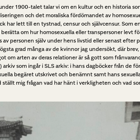
 under 1900-talet talar vi om en kultur och en historia s
kaliseringen och det moraliska fördömandet av homosexue
har lett till en tystnad, censur och självcensur. Som en
berätta om hur homosexuella eller transpersoner levt för
ts av personen själv under hens livstid eller senast efte
 högsta grad många av de kvinnor jag undersökt, där brev
got om arten av deras relationer är så gott som frånvara
arkiv som ingår i SLS arkiv: i hans dagböcker från de fö
uella begäret utskrivet och benämnt samt hans sexuell
d ställt mig frågan vad har hänt i verkligheten och vad s