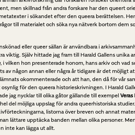
ent, men skillnad från andra forskare har den queert or
 metatexter i sökandet efter den queera berättelsen. He
 frågor till materialet och söka nya nätverk bortom dem s
skönad eller queer sällan är användbara i arkivsammanh
a viktig. Själv hittade jag fram till Harald Gallens unika
a
n
, i vilken hon presenterade honom, hans arkiv och vad
its av någon annan eller några år tidigare är det möjligt a
 lämnats okommenterade och att han, den då för vår samt
osynlig för den queera historieskrivningen. I Harald Gall
 jag nycklar till olika gåtor gällande till exempel
Veras 
 hel del möjliga uppslag för andra queerhistoriska studier
ivförteckningarna, listorna över breven och annat materi
 man lättare upptäcka banden mellan olika personer. Me
 inte kan lägga ut allt.