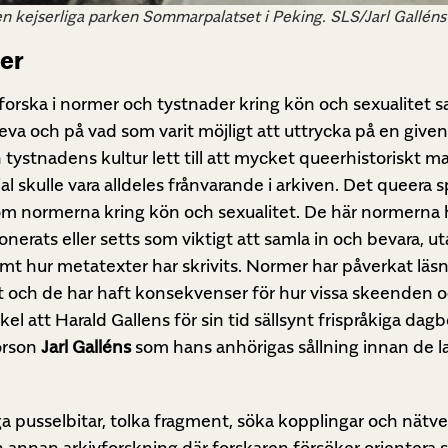
en kejserliga parken Sommarpalatset i Peking. SLS/Jarl Galléns
er
forska i normer och tystnader kring kön och sexualitet s
eva och på vad som varit möjligt att uttrycka på en given
ystnadens kultur lett till att mycket queerhistoriskt mat
ial skulle vara alldeles frånvarande i arkiven. Det queera 
tom normerna kring kön och sexualitet. De här normerna 
nerats eller setts som viktigt att samla in och bevara, u
samt hur metatexter har skrivits. Normer har påverkat lä
 och de har haft konsekvenser för hur vissa skeenden o
rakel att Harald Gallens för sin tid sällsynt frispråkiga dag
orson
Jarl Galléns
som hans anhörigas sållning innan de 
a pusselbitar, tolka fragment, söka kopplingar och nätver
n annan arkivforskning där forskaren försöker orientera si