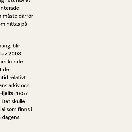
ienterade
n måste därför
om hittas på
ang, blir
rkiv 2003
 som kunde
tt de
id relativt
ens arkiv och
Hjelts
(1857–
. Det skulle
al som finns i
n dagens