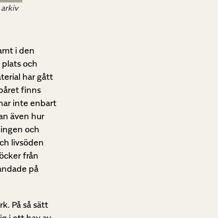
 arkiv
amt i den
 plats och
erial har gått
spåret finns
har inte enbart
tan även hur
sningen och
ch livsöden
böcker från
landade på
k. På så sätt
g i ett hav av