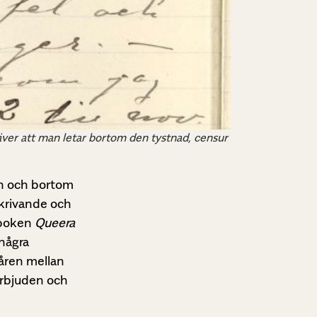
 kräver att man letar bortom den tystnad, censur
lan och bortom
skrivande och
a boken
Queera
 några
 åren mellan
örbjuden och