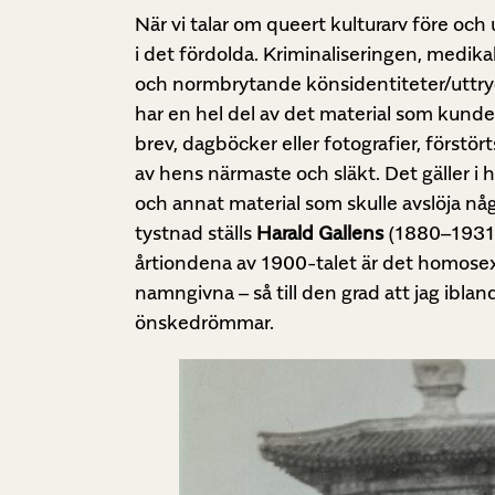
När vi talar om queert kulturarv före och
i det fördolda. Kriminaliseringen, medi
och normbrytande könsidentiteter/uttryck 
har en hel del av det material som kunde 
brev, dagböcker eller fotografier, förstör
av hens närmaste och släkt. Det gäller i
och annat material som skulle avslöja nå
tystnad ställs
Harald Gallens
(1880–1931) 
årtiondena av 1900-talet är det homosex
namngivna – så till den grad att jag iblan
önskedrömmar.