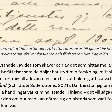
 som vet att leta efter den. Att hitta referenser till queert liv
rkivmaterial, skriver forskaren och författaren Rita Paqvalén.
e tystnader, av det som skaver och av det som hittas mel
e berättelser som de döljer har styrt min forskning, mitt 
 fört mig till arkiven och som till slut fick mig att skriv
tånd
(Schildts & Söderströms, 2021). Där berättar jag om
handlingar var kriminaliserade i Finland – det vill säga
r den om hur man kan närma sig en historia som varit f
 kan vara.