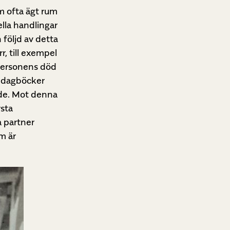
om ofta ägt rum
lla handlingar
 följd av detta
r, till exempel
r personens död
, dagböcker
nde. Mot denna
rsta
a partner
om är