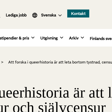
Suomi
Kontakt
Lediga jobb
English
Svenska
stipendier & pris
Utgivning
Arkiv
Finlands sve
>
Att forska i queerhistoria är att leta bortom tystnad, cens
ueerhistoria är att
ur och självcensur