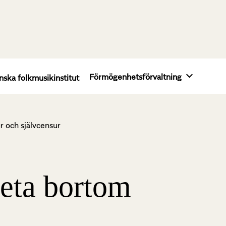
Förmögenhetsförvaltning
nska folkmusikinstitut
ur och självcensur
 leta bortom