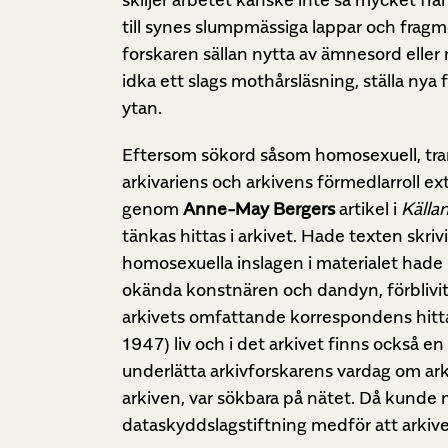
till synes slumpmässiga lappar och fragm
forskaren sällan nytta av ämnesord eller
idka ett slags mothårsläsning, ställa nya
ytan.
Eftersom sökord såsom homosexuell, tran
arkivariens och arkivens förmedlarroll extr
genom
Anne-May Bergers
artikel i
Källa
tänkas hittas i arkivet. Hade texten skriv
homosexuella inslagen i materialet hade
okända konstnären och dandyn, förblivit 
arkivets omfattande korrespondens hittade
1947) liv och i det arkivet finns också en
underlätta arkivforskarens vardag om ark
arkiven, var sökbara på nätet. Då kunde
dataskyddslagstiftning medför att arkiven