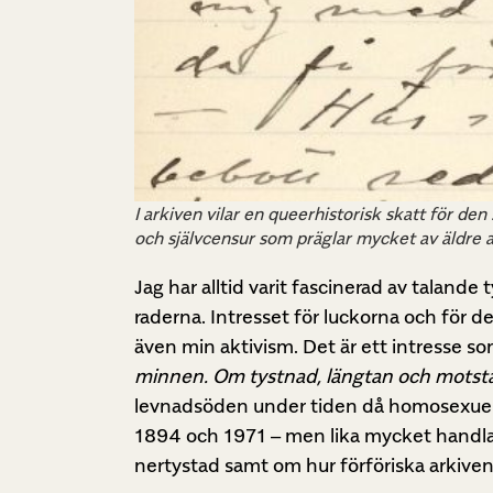
I arkiven vilar en queerhistorisk skatt för den
och självcensur som präglar mycket av äldre a
Jag har alltid varit fascinerad av taland
raderna. Intresset för luckorna och för d
även min aktivism. Det är ett intresse som
minnen. Om tystnad, längtan och mots
levnadsöden under tiden då homosexuella 
1894 och 1971 – men lika mycket handla
nertystad samt om hur förföriska arkiven