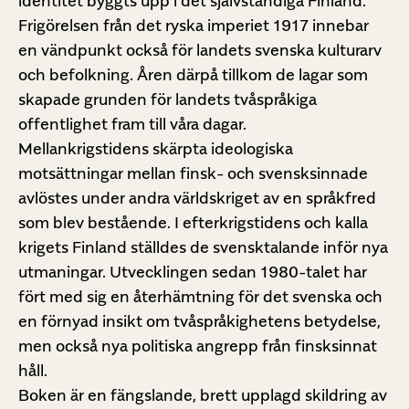
identitet byggts upp i det självständiga Finland.
Frigörelsen från det ryska imperiet 1917 innebar
en vändpunkt också för landets svenska kulturarv
och befolkning. Åren därpå tillkom de lagar som
skapade grunden för landets tvåspråkiga
offentlighet fram till våra dagar.
Mellankrigstidens skärpta ideologiska
motsättningar mellan finsk- och svensksinnade
avlöstes under andra världskriget av en språkfred
som blev bestående. I efterkrigstidens och kalla
krigets Finland ställdes de svensktalande inför nya
utmaningar. Utvecklingen sedan 1980-talet har
fört med sig en återhämtning för det svenska och
en förnyad insikt om tvåspråkighetens betydelse,
men också nya politiska angrepp från finsksinnat
håll.
Boken är en fängslande, brett upplagd skildring av