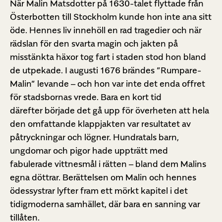
När Malin Matsdotter på 1630-talet flyttade från
Österbotten till Stockholm kunde hon inte ana sitt
öde. Hennes liv innehöll en rad tragedier och när
rädslan för den svarta magin och jakten på
misstänkta häxor tog fart i staden stod hon bland
de utpekade. I augusti 1676 brändes ”Rumpare-
Malin” levande – och hon var inte det enda offret
för stadsbornas vrede. Bara en kort tid
därefter började det gå upp för överheten att hela
den omfattande klappjakten var resultatet av
påtryckningar och lögner. Hundratals barn,
ungdomar och pigor hade uppträtt med
fabulerade vittnesmål i rätten – bland dem Malins
egna döttrar. Berättelsen om Malin och hennes
ödessystrar lyfter fram ett mörkt kapitel i det
tidigmoderna samhället, där bara en sanning var
tillåten.