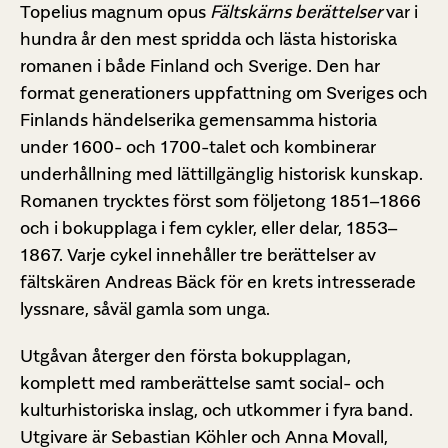
Topelius magnum opus
Fältskärns berättelser
var i
hundra år den mest spridda och lästa historiska
romanen i både Finland och Sverige. Den har
format generationers uppfattning om Sveriges och
Finlands händelserika gemensamma historia
under 1600- och 1700-talet och kombinerar
underhållning med lättillgänglig historisk kunskap.
Romanen trycktes först som följetong 1851–1866
och i bokupplaga i fem cykler, eller delar, 1853–
1867. Varje cykel innehåller tre berättelser av
fältskären Andreas Bäck för en krets intresserade
lyssnare, såväl gamla som unga.
Utgåvan återger den första bokupplagan,
komplett med ramberättelse samt social- och
kulturhistoriska inslag, och utkommer i fyra band.
Utgivare är Sebastian Köhler och Anna Movall,