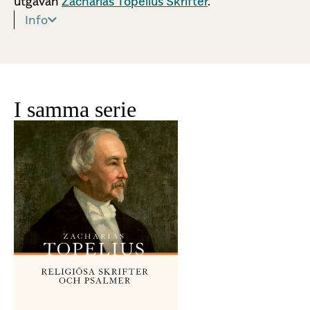
utgåvan
Zacharias Topelius Skrifter
.
Info
I samma serie